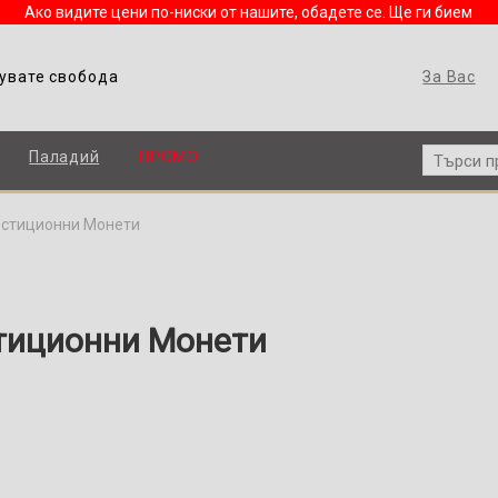
Ако видите цени по-ниски от нашите, обадете се. Ще ги бием
увате свобода
За Вас
Паладий
ПРОМО
стиционни Монети
тиционни Монети