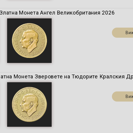
z.) Златна Монета Ангел Великобритания 2026
Ви
) Златна Монета Зверовете на Тюдорите Кралския Д
Ви