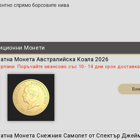
ентно спрямо борсовите нива
иционни Монети
 Златна Монета Австралийска Коала 2026
ерпани. Поръчайте авансово със 10- 14 дни срок доставк
Ви
) Златна Монета Снежния Самолет от Спектър Джей