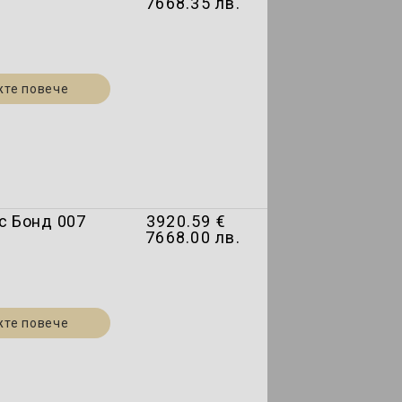
7668.35 лв.
жте повече
мс Бонд 007
3920.59 €
7668.00 лв.
жте повече