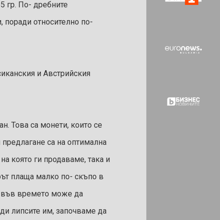
5 гр. По- дребните
ни, поради относително по-
сиканския и Австрийския
н. Това са монети, които се
м предлагане са на оптимална
 на която ги продаваме, така и
рът плаща малко по- скъпо в
но във времето може да
ади липсите им, започваме да