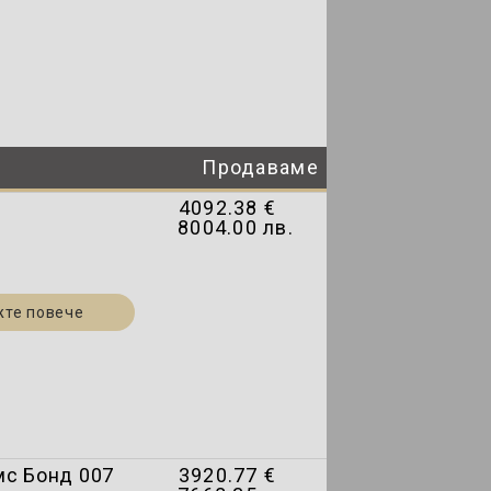
Продаваме
4092.38 €
8004.00 лв.
а
жте повече
мс Бонд 007
3920.77 €