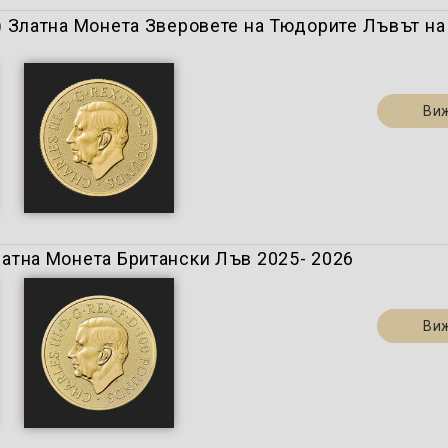
oz. ) Златна Монета Зверовете на Тюдорите Лъвът н
Ви
 Златна Монета Британски Лъв 2025- 2026
Ви