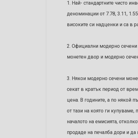
1. Най- стандартните чисто ин
деноминации от 7.78, 3.11, 1.55
високите си надценки и са в р
2. Официални модерно сечени
монетен двор и модерно сече
3. Някои модерно сечени монет
секат в кратък период от вре
цена. В годините, а по някой п
от тази на която ги купуваме,
началото на емисията, отколк
продаде на печалба дори и да 