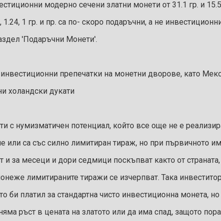
вестиционни модерно сечени златни монети от 31.1 гр. и 15.5
, 1.24, 1 гр. и пр. са по- скоро подаръчни, а не инвестицион
аздел 'Подаръчни Монети'.
 инвестиционни препечатки на монетни дворове, като Мек
ни холандски дукати
и с нумизматичен потенциал, който все още не е реализира
ме или са със силно лимитиран тираж, но при първичното и
ът и за месеци и дори седмици поскъпват както от страната,
 понеже лимитираните тиражи се изчерпват. Така инвестито
ото би платил за стандартна чисто инвестиционна монета, 
няма ръст в цената на златото или да има спад, защото пор