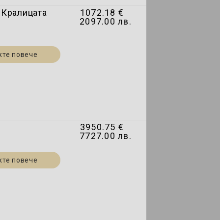
а Кралицата
1072.18 €
2097.00 лв.
жте повече
3950.75 €
7727.00 лв.
жте повече