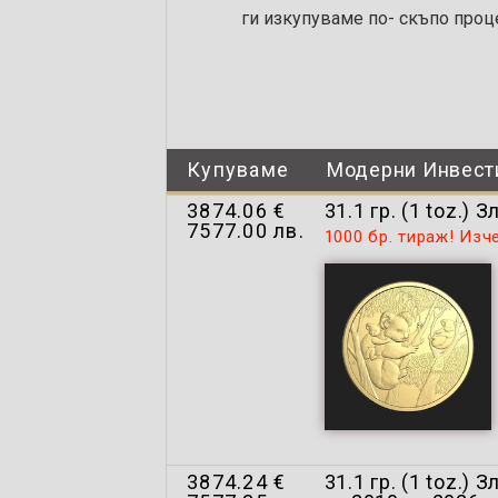
ги изкупуваме по- скъпо проц
Купуваме
Модерни Инвест
3874.06 €
31.1 гр. (1 toz.)
7577.00 лв.
1000 бр. тираж! Изч
3874.24 €
31.1 гр. (1 toz.