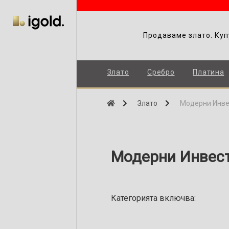
Продаваме злато. Куп
Злато
Сребро
Платина
Злато
Модерни Инве
Модерни Инвес
Категорията включва: