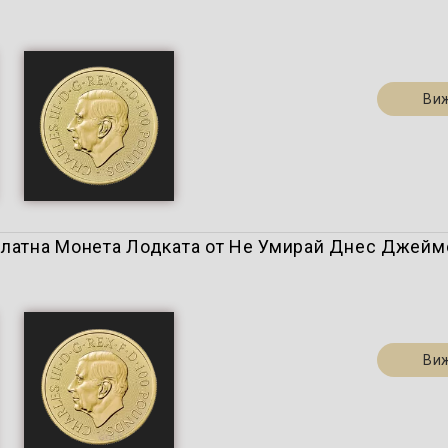
Ви
. ) Златна Монета Лодката от Не Умирай Днес Джей
Ви