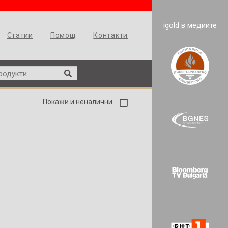
igold в медиите
Статии
Помощ
Контакти
Покажи и неналични