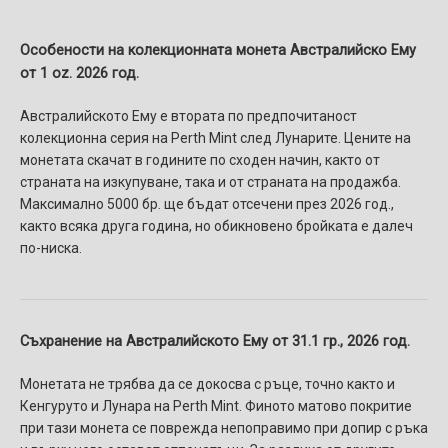
Особености на колекционната монета Австралийскo Eму
от 1 oz. 2026 год.
Австралийското Ему е втората по предпочитаност
колекционна серия на Perth Mint след Лунарите. Цените на
монетата скачат в годините по сходен начин, както от
страната на изкупуване, така и от страната на продажба.
Максимално 5000 бр. ще бъдат отсечени през 2026 год.,
както всяка друга година, но обикновено бройката е далеч
по-ниска.
Съхранение на Австралийското Ему от 31.1 гр., 2026 год.
Монетата не трябва да се докосва с ръце, точно както и
Кенгуруто и Лунара на Perth Mint. Финото матово покритие
при тази монета се поврежда непоправимо при допир с ръка