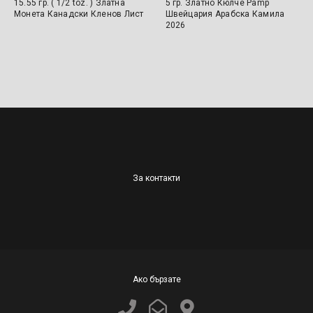
15.55 гр. ( 1/2 toz. ) Златна
5 гр. Златно Кюлче Pamp
Монета Канадски Кленов Лист
Швейцария Арабска Камила
2026
За контакти
Ако бързате