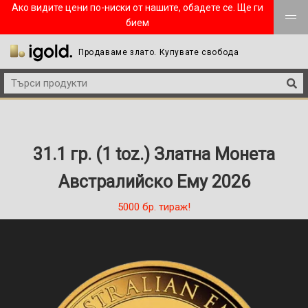
Ако видите цени по-ниски от нашите, обадете се. Ще ги
бием
Продаваме злато. Купувате свобода
31.1 гр. (1 toz.) Златна Монета
Австралийско Ему 2026
5000 бр. тираж!