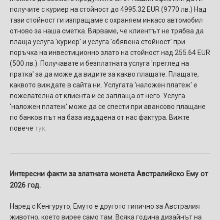
получите с куриер на стойност до 4995.32 EUR (9770 лв.) Над
тази стойност ги изпращаме с охраняем инкасо автомобил
отново за наша сметка. Вярваме, че клиентът не трябва да
плаща услуга 'куриер' и услуга 'обявена стойност' при
поръчка на инвестиционно злато на стойност над 255.64 EUR
(500 лв.). Получавате и безплатната услуга 'преглед на
пратка' за да може да видите за какво плащате. Плащате,
каквото виждате в сайта ни. Услугaтa 'наложен платеж' e
пожелателнa от клиента и се заплаща от него. Услуга
'наложен платеж' може да се спести при авансово плащане
по банков път на база издадена от нас фактура. Вижте
повече
тук
.
Интересни факти за златната монета Австралийско Ему от
2026 год.
Наред с Кенгуруто, Емуто е другото типично за Австралия
животно, което вирее само там. Всяка година дизайнът на