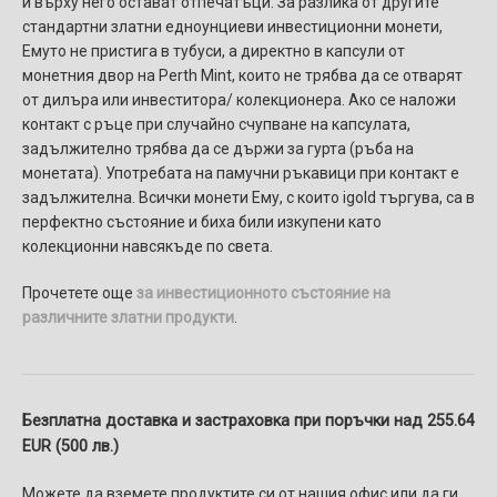
и върху него остават отпечатъци. За разлика от другите
стандартни златни едноунциеви инвестиционни монети,
Емуто не пристига в тубуси, а директно в капсули от
монетния двор на Perth Mint, които не трябва да се отварят
oт дилъра или инвеститора/ колекционера. Ако се наложи
контакт с ръце при случайно счупване на капсулата,
задължително трябва да се държи за гурта (ръба на
монетата). Употребата на памучни ръкавици при контакт е
задължителна. Всички монети Ему, с които igold търгува, са в
перфектно състояние и биха били изкупени като
колекционни навсякъде по света.
Прочетете още
за инвестиционното състояние на
различните златни продукти
.
Безплатна доставка и застраховка при поръчки над 255.64
EUR (500 лв.)
Можете да вземете продуктите си от нашия офис или да ги