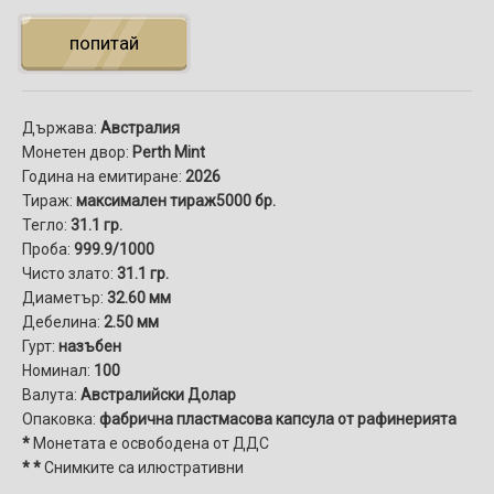
попитай
Държава:
Австралия
Монетен двор:
Perth Mint
Година на емитиране:
2026
Тираж:
максимален тираж
5000 бр.
Тегло:
31.1 гр.
Проба:
999.9/1000
Чисто злато:
31.1 гр.
Диаметър:
32.60 мм
Дебелина:
2.50 мм
Гурт:
назъбен
Номинал:
100
Валута:
Австралийски Долар
Опаковка:
фабрична пластмасова капсула от рафинерията
*
Монетата е освободена от ДДС
* *
Снимките са илюстративни