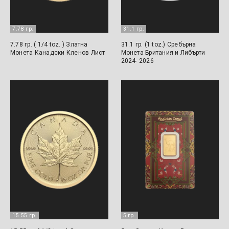
7.78 гр.
31.1 гр.
7.78 гр. ( 1/4 toz. ) Златна
31.1 гр. (1 toz.) Сребърна
Монета Канадски Кленов Лист
Монета Британия и Либърти
2024- 2026
15.55 гр.
5 гр.