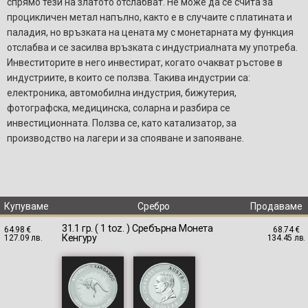
спрямо тези на златото отслабват. Не може да се счита за
процикличен метал напълно, както е в случаите с платината и
паладия, но връзката на цената му с монетарната му функция
отслабва и се засилва връзката с индустриалната му употреба.
Инвеститорите в него инвестират, когато очакват ръстове в
индустриите, в които се ползва. Такива индустрии са:
електроника, автомобилна индустрия, бижутерия,
фотографска, медицинска, соларна и разбира се
инвестиционната. Ползва се, като катализатор, за
производство на лагери и за спояване и запояване.
Купуваме
Сребро
Продаваме
31.1 гр. ( 1 toz. ) Сребърна Монета
64.98 €
68.74 €
Кенгуру
127.09 лв.
134.45 лв.