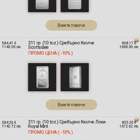
Вижте повече
311 гр. (10 toz.) Сребърно Кюлче
584.41 €
868.17 €
Scottsdale
1143.00 лв.
1698.00 лв.
ПРОМО ЦЕНА ( -10% )
Вижте повече
311 гр. (10 toz.) Сребърно Кюлче Локи
584.26 €
855.20 €
Royal Mint
1142.72 лв.
1672.62 лв.
ПРОМО ЦЕНА ( -10% )