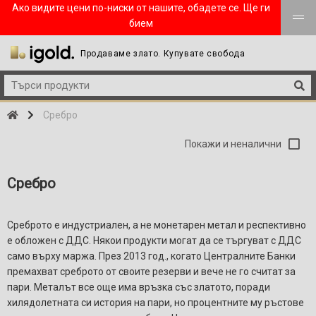
Ако видите цени по-ниски от нашите, обадете се. Ще ги
бием
Продаваме злато. Купувате свобода
Сребро
Покажи и неналични
Сребро
Среброто е индустриален, а не монетарен метал и респективно
е обложен с ДДС. Някои продукти могат да се търгуват с ДДС
само върху маржа. През 2013 год., когато Централните Банки
премахват среброто от своите резерви и вече не го считат за
пари. Металът все още има връзка със златото, поради
хилядолетната си история на пари, но процентните му ръстове