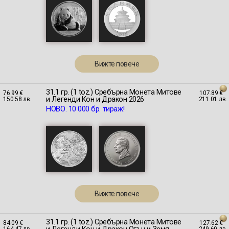
Вижте повече
31.1 гр. (1 toz.) Сребърна Монета Митове
76.99 €
107.89 €
и Легенди Кон и Дракон 2026
150.58 лв.
211.01 лв.
НОВО. 10 000 бр. тираж!
Вижте повече
31.1 гр. (1 toz.) Сребърна Монета Митове
84.09 €
127.62 €
164.47 лв.
249.60 лв.