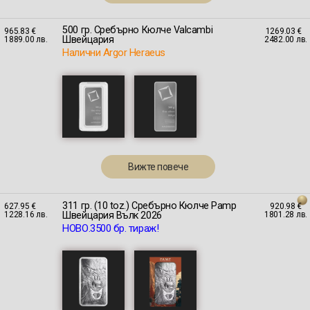
500 гр. Сребърно Кюлче Valcambi
965.83 €
1269.03 €
Швейцария
1889.00 лв.
2482.00 лв.
Налични Argor Heraeus
Вижте повече
311 гр. (10 toz.) Сребърно Кюлче Pamp
627.95 €
920.98 €
Швейцария Вълк 2026
1228.16 лв.
1801.28 лв.
НОВО.3500 бр. тираж!