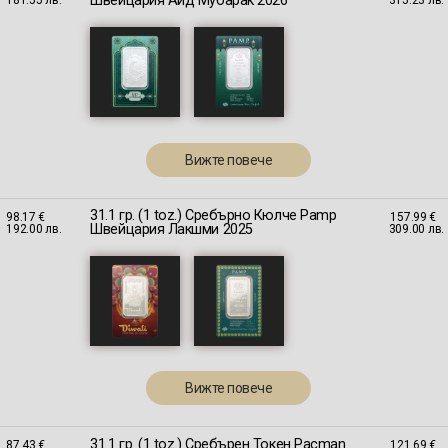
Швейцария Айд Мубарак 2026
Вижте повече
31.1 гр. (1 toz.) Сребърно Кюлче Pamp
98.17 €
157.99 €
Швейцария Лакшми 2025
192.00 лв.
309.00 лв.
Вижте повече
31.1 гр. (1 toz.) Сребърен Токен Pacman
87.43 €
121.69 €