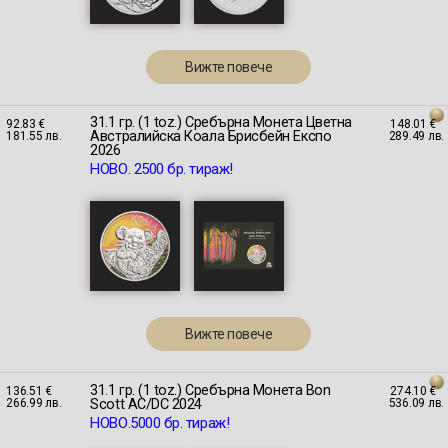
Вижте повече
31.1 гр. (1 toz.) Сребърна Монета Цветна
92.83 €
148.01 €
Австралийска Коала Брисбейн Експо
181.55 лв.
289.49 лв.
2026
НОВО. 2500 бр. тираж!
Вижте повече
31.1 гр. (1 toz.) Сребърна Монета Bon
136.51 €
274.10 €
Scott AC/DC 2024
266.99 лв.
536.09 лв.
НОВО.5000 бр. тираж!