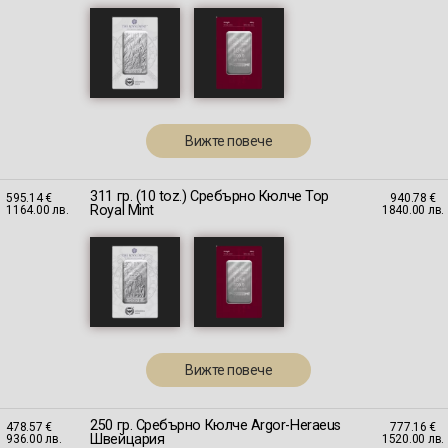
Вижте повече
311 гр. (10 toz.) Сребърно Кюлче Тор
595.14 €
940.78 €
Royal Mint
1164.00 лв.
1840.00 лв.
Вижте повече
250 гр. Сребърно Кюлче Argor-Heraeus
478.57 €
777.16 €
Швейцария
936.00 лв.
1520.00 лв.