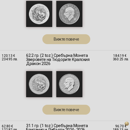
Вижте повече
62.2 гр. (2 toz.) Сребърна Монета
120.13 €
184.19 €
Зверовете на Тюдорите Кралския
234.95 лв.
360.25 лв.
Дракон 2026
Вижте повече
31.1 гр. (1 toz.) Сребърна Монета
62.80 €
96.70 €
Британия и Либърти 2024- 2026
122.82 лв.
189.13 лв.