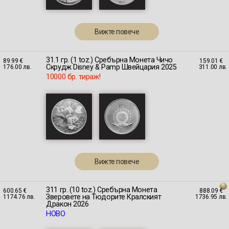
Вижте повече
31.1 гр. (1 toz.) Сребърна Монета Чичо
89.99 €
159.01 €
Скрудж Disney & Pamp Швейцария 2025
176.00 лв.
311.00 лв.
10000 бр. тираж!
Вижте повече
311 гр. (10 toz.) Сребърна Монета
600.65 €
888.09 €
Зверовете на Тюдорите Кралският
1174.76 лв.
1736.95 лв.
Дракон 2026
НОВО