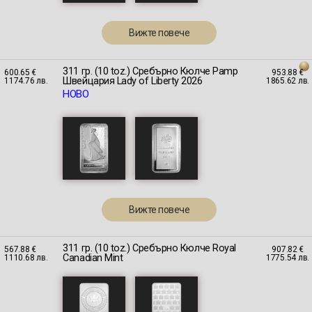
Вижте повече
311 гр. (10 toz.) Сребърно Кюлче Pamp
600.65 €
953.88 €
Швейцария Lady of Liberty 2026
1174.76 лв.
1865.62 лв.
НОВО
Вижте повече
311 гр. (10 toz.) Сребърно Кюлче Royal
567.88 €
907.82 €
Canadian Mint
1110.68 лв.
1775.54 лв.