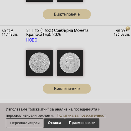
Вижте повече
31.1 гр. (1 toz.) Сребърна Монета
60.07 €
95.39 €
Кралски Герб 2026
117.48 лв.
186.56 лв.
НОВО
Вижте повече
31.1 гр. (1 toz.) Сребърна Монета
73.63 €
98.68 €
Кралски Герб 2019- 2025
144.00 лв.
193.00 лв.
Използваме "бисквитки" за анализ на посещенията и
персонализирани реклами.
Политика за поверителност
Откажи
Приеми всички
Персонализирай