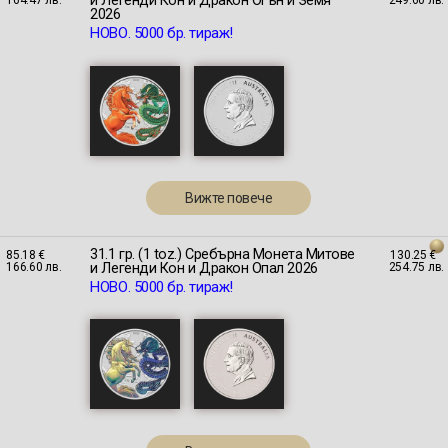
и Легенди Кон и Дракон Огън и Земя
2026
НОВО. 5000 бр. тираж!
Вижте повече
31.1 гр. (1 toz.) Сребърна Монета Митове
85.18 €
130.25 €
и Легенди Кон и Дракон Опал 2026
166.60 лв.
254.75 лв.
НОВО. 5000 бр. тираж!