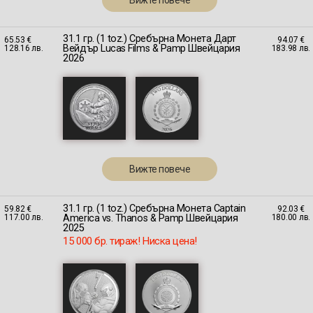
31.1 гр. (1 toz.) Сребърна Монета Дарт
65.53 €
94.07 €
Вейдър Lucas Films & Pamp Швейцария
128.16 лв.
183.98 лв.
2026
Вижте повече
31.1 гр. (1 toz.) Сребърна Монета Captain
59.82 €
92.03 €
America vs. Thanos & Pamp Швейцария
117.00 лв.
180.00 лв.
2025
15 000 бр. тираж! Ниска цена!