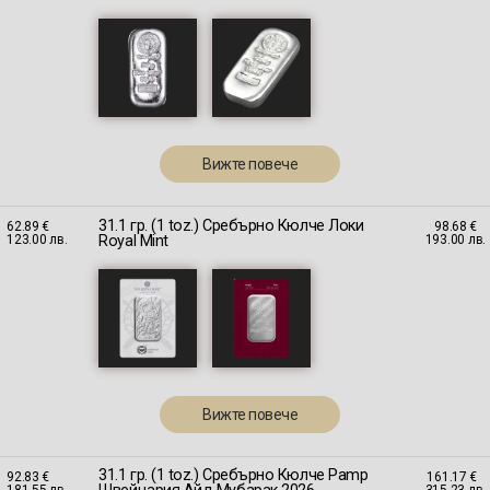
Вижте повече
31.1 гр. (1 toz.) Сребърно Кюлче Локи
62.89 €
98.68 €
Royal Mint
123.00 лв.
193.00 лв.
Вижте повече
31.1 гр. (1 toz.) Сребърно Кюлче Pamp
92.83 €
161.17 €
181.55 лв.
315.23 лв.