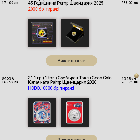
45 Годишнина Pamp Швейцария 2025
171.00 лв.
238.00 лв.
2000 бр. тираж!
Вижте повече
31.1 гр. (1 toz.) Сребърен Токен Coca Cola
84.63 €
134.86 €
Капачката Pamp Щвейцария 2026
165.53 лв.
263.76 лв.
НОВО.10000 бр. тираж!
Вижте повече