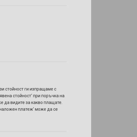
ази стойност ги изпращаме с
бявена стойност' при поръчка на
же да видите за какво плащате.
 'наложен платеж' може да се