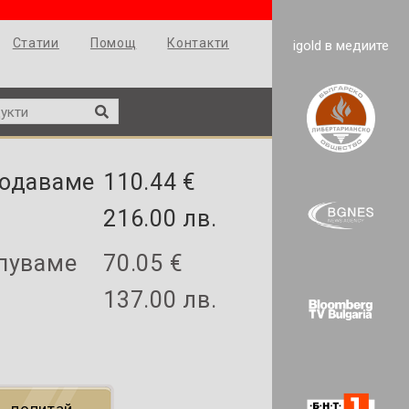
Статии
Помощ
Контакти
igold в медиите
одаваме
110.44 €
216.00 лв.
пуваме
70.05 €
137.00 лв.