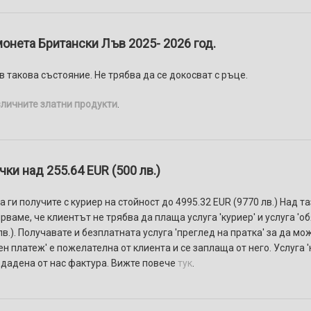
онета Британски Лъв 2025- 2026 год.
в такова състояние. Не трябва да се докосват с ръце.
зличните златни продукти
.
ки над 255.64 EUR (500 лв.)
 ги получите с куриер на стойност до 4995.32 EUR (9770 лв.) Над т
ваме, че клиентът не трябва да плаща услуга 'куриер' и услуга 'о
в.). Получавате и безплатната услуга 'преглед на пратка' за да мо
ен платеж' e пожелателнa от клиента и се заплаща от него. Услуга
здадена от нас фактура. Вижте повече
тук
.