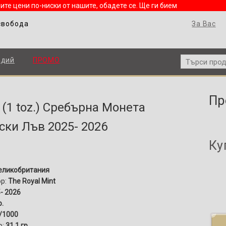
ите цени по-ниски от нашите, обадете се. Ще ги бием
свобода
За Вас
адий
ПРОМО
Пр
. (1 toz.) Сребърна Монета
ски Лъв 2025- 2026
Ку
еликобритания
ор:
The Royal Mint
- 2026
р.
/1000
о:
31.1 гр.