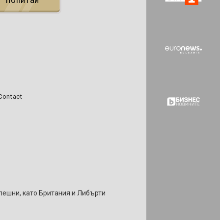
попитай
Contact
спешни, като Британия и Либърти