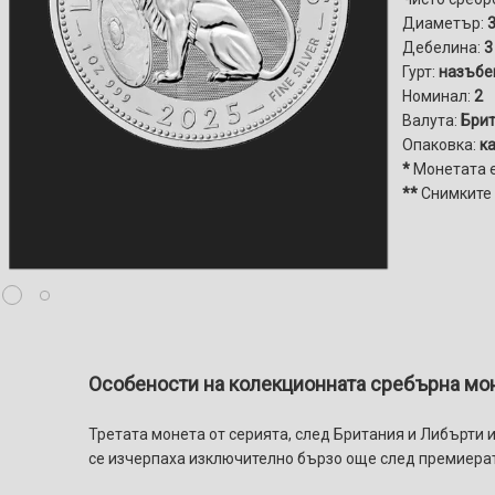
Диаметър:
3
Дебелина:
3
Гурт:
назъбе
Номинал:
2
Валута:
Брит
Опаковка:
ка
*
Монетата 
**
Снимките
Особености на колекционната сребърна моне
Третата монета от серията, след Британия и Либърти 
се изчерпаха изключително бързо още след премиера