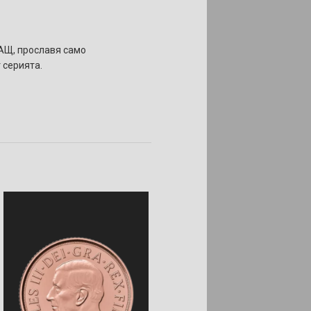
САЩ, прославя само
 серията.