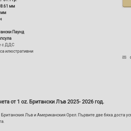
8.61 мм
 мм
н
ански Паунд
псула
е с ДДС
 са илюстративни
та от 1 oz. Британски Лъв 2025- 2026 год.
и Британския Лъв и Американския Орел. Първите две бяха доста у
та.