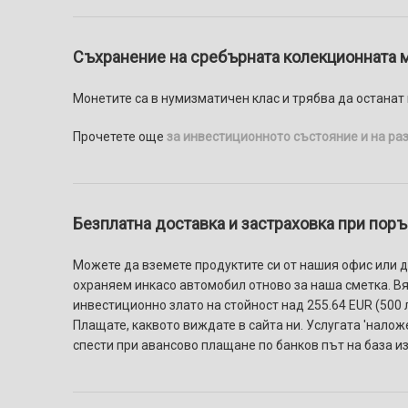
Съхранение на сребърната колекционната м
Монетите са в нумизматичен клас и трябва да останат 
Прочетете още
за инвестиционното състояние и на ра
Безплатна доставка и застраховка при поръч
Можете да вземете продуктите си от нашия офис или да
охраняем инкасо автомобил отново за наша сметка. Вяр
инвестиционно злато на стойност над 255.64 EUR (500 л
Плащате, каквото виждате в сайта ни. Услугaтa 'налож
спести при авансово плащане по банков път на база и