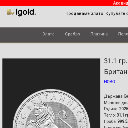
Ако вид
Продаваме злато. Купувате 
Злато
Сребро
Платина
Пал
31.1 гр
Британ
НОВО
Държава:
В
Монетен дв
Година:
2025
Тегло:
31.1 г
Проба:
999.5
Чисто сребр