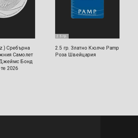
2.5 гр.
toz.) Сребърна
2.5 гр. Златно Кюлче Pamp
жния Самолет
Роза Швейцария
 Джеймс Бонд
-те 2026