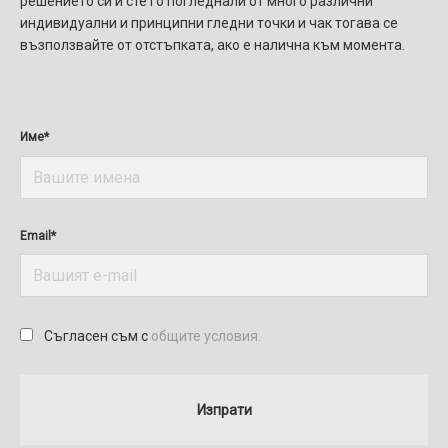
решението си и сте го погледнали от много различни
индивидуални и принципни гледни точки и чак тогава се
възползвайте от отстъпката, ако е налична към момента.
Име*
Email*
Съгласен съм с
общите условия.