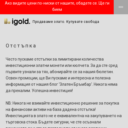
Ако видите цени по-ниски от нашите, обадете се. Ще ги
бием
Продаваме злато. Купувате свобода
Отстъпка
Често пускаме отстъпки за лимитирани количества
инвестиционни златни монети или кюлчета. За да сте сред
първите узнали за тях, абонирайте се за нашия бюлетин.
Освен промоции, ще Ви пускаме и интересна и полезна
информация от нашия блог 'Златен Бръмбар'. Никога няма
да прекалим. Успешна инвестиция!
NB: Никога не взимайте инвестиционно решение за покупка
на финансови активи на база дадена отстъпка!
Инвестицията в злато не е еквивалентна на закупуването на
търговска стока. Бъдете сигурни, че сте осъзнали