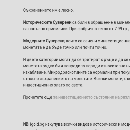
Съхранението им е лесно.
Историческите Суверени
са били в обращение в минало
са напълно приемливи. При фабрично тегло от 7.99 гр., 
Модерните Суверени
, които са сечени с инвестиционн
монетата е да бъде точно или почти точно.
И двете категории могат да се третират с ръце и да се
монетата рядко би я повредило поради относително ни
изхабяване. Микродраскотините са нормални при поку
относно съхранението на монетите. Всички монети, с к
инвестиционно злато по света.
Прочетете още
за инвестиционното състояние на разл
NB:
igold.bg изкупува всички видове исторически и мод