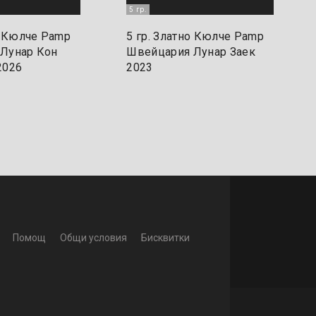
5 гр.
о Кюлче Pamp
5 гр. Златно Кюлче Pamp
Лунар Кон
Швейцария Лунар Заек
2026
2023
Помощ
Общи условия
Бисквитки