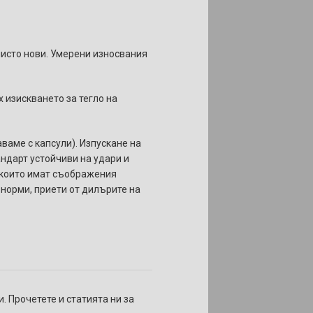
 чисто нови. Умерени износвания
х изискването за тегло на
аваме с капсули). Изпускане на
андарт устойчиви на удари и
, които имат съображения
 норми, приети от дилърите на
. Прочетете и статията ни за