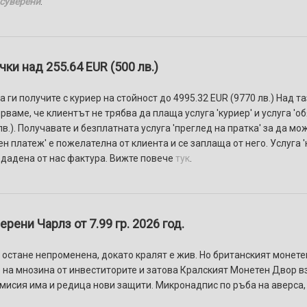
 суверени
.
ки над 255.64 EUR (500 лв.)
 ги получите с куриер на стойност до 4995.32 EUR (9770 лв.) Над т
ваме, че клиентът не трябва да плаща услуга 'куриер' и услуга 'о
в.). Получавате и безплатната услуга 'преглед на пратка' за да мо
ен платеж' e пожелателнa от клиента и се заплаща от него. Услуга
здадена от нас фактура. Вижте повече
тук
.
рени Чарлз от 7.99 гр. 2026 год.
 остане непроменена, докато кралят е жив. Но британският монет
е на мнозина от инвеститорите и затова Кралският Монетен Двор 
емисия има и редица нови защити. Микронадпис по ръба на аверса