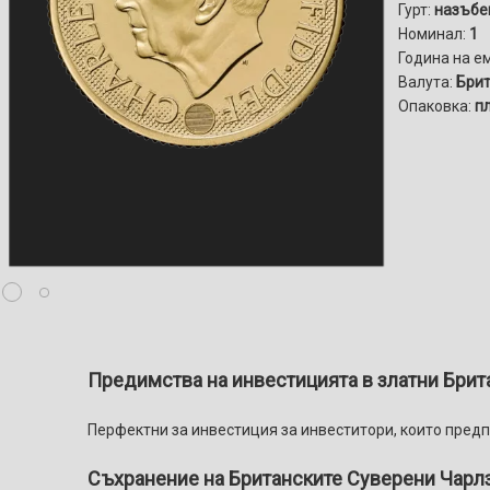
Гурт:
назъбе
Номинал:
1
Година на е
Валута:
Брит
Опаковка:
п
Предимства на инвестицията в златни Британ
Перфектни за инвестиция за инвеститори, които предп
Съхранение на Британските Суверени
Чарлз 