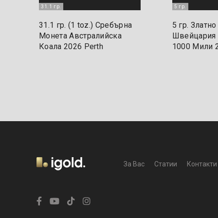
31.1 гр.
5 гр.
31.1 гр. (1 toz.) Сребърна
5 гр. Златн
Монета Австралийска
Швейцария 
Коала 2026 Perth
1000 Mили 
За Вас
Статии
Контакти