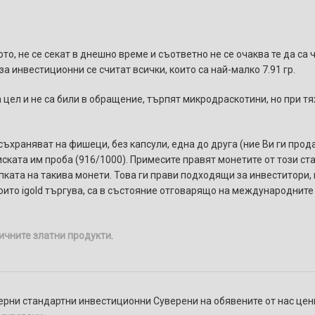
то, не се секат в днешно време и съответно не се очаква те да са
за инвестиционни се считат всички, които са най-малко 7.91 гр.
а цел и не са били в обращение, търпят микродраскотини, но при тя
 съхраняват на фишеци, без капсули, една до друга (ние Ви ги прод
ската им проба (916/1000). Примесите правят монетите от този ст
пката на такива монети. Това ги прави подходящи за инвеститори
оито igold търгува, са в състояние отговарящо на международните
ичните златни продукти
.
ерни стандартни инвестиционни Суверени на обявените от нас цени