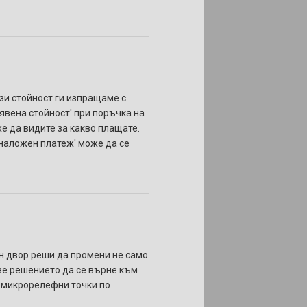
ази стойност ги изпращаме с
бявена стойност' при поръчка на
же да видите за какво плащате.
 'наложен платеж' може да се
ен двор реши да промени не само
взе решението да се върне към
, микрорелефни точки по