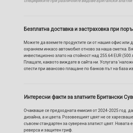
спецификите при различните видове Британски златни
Безплатна доставка и застраховка при поръч
Можете да вземете продуктите си от нашия офис или да
охраняем инкасо автомобил отново за наша сметка. Вяр
инвестиционно злато на стойност над 255.64 EUR (500 л
Плащате, каквото виждате в сайта ни. Услугaтa 'налож
спести при авансово плащане по банков път на база и
Интересни факти за златните Британски Суве
Очакваше се предходната емисия от 2024-2025 год. да
дизайна, а и цвета. Розовеещият цвят не се харесваш
съвсем стандартен за суверена златист цвят. Новата 
реверса и защитен гриф.