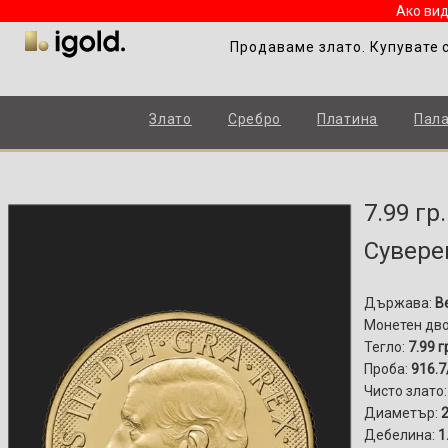
Ако вид
Продаваме злато. Купувате 
Злато
Сребро
Платина
Пал
7.99 г
Суверен
Държава:
В
Монетен дв
Тегло:
7.99 г
Проба:
916.7
Чисто злато
Диаметър:
Дебелина:
1