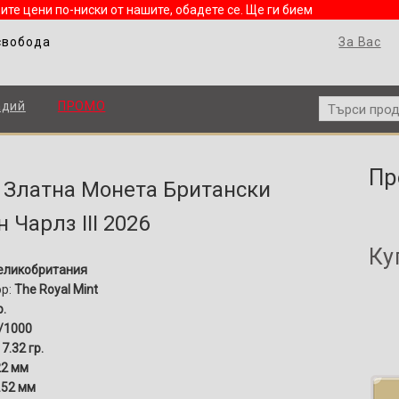
ите цени по-ниски от нашите, обадете се. Ще ги бием
свобода
За Вас
адий
ПРОМО
Пр
р. Златна Монета Британски
 Чарлз III 2026
Ку
еликобритания
ор:
The Royal Mint
р.
/1000
:
7.32 гр.
22 мм
.52 мм