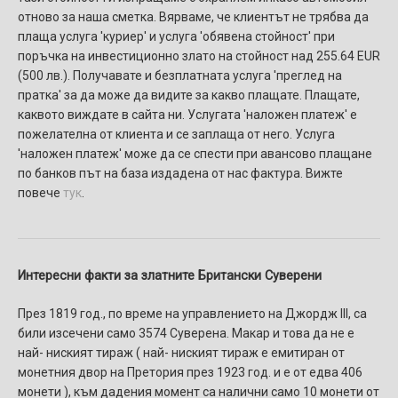
отново за наша сметка. Вярваме, че клиентът не трябва да
плаща услуга 'куриер' и услуга 'обявена стойност' при
поръчка на инвестиционно злато на стойност над 255.64 EUR
(500 лв.). Получавате и безплатната услуга 'преглед на
пратка' за да може да видите за какво плащате. Плащате,
каквото виждате в сайта ни. Услугaтa 'наложен платеж' e
пожелателнa от клиента и се заплаща от него. Услуга
'наложен платеж' може да се спести при авансово плащане
по банков път на база издадена от нас фактура. Вижте
повече
тук
.
Интересни факти за златните Британски Суверени
През 1819 год., по време на управлението на Джордж III, са
били изсечени само 3574 Суверена. Макар и това да не е
най- ниският тираж ( най- ниският тираж е емитиран от
монетния двор на Претория през 1923 год. и е от едва 406
монети ), към дадения момент са налични само 10 монети от