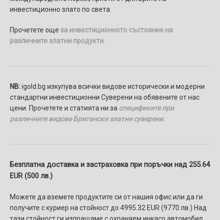
инвестиционно злато по света.
Прочетете още
за инвестиционното състояние на
различните златни продукти
.
NB:
igold.bg изкупува всички видове исторически и модерни
стандартни инвестиционни Суверени на обявените от нас
цени. Прочетете и статията ни за
спецификите при
различните видове Британски златни суверени
.
Безплатна доставка и застраховка при поръчки над 255.64
EUR (500 лв.)
Можете да вземете продуктите си от нашия офис или да ги
получите с куриер на стойност до 4995.32 EUR (9770 лв.) Над
тази стойност ги изпращаме с охраняем инкасо автомобил