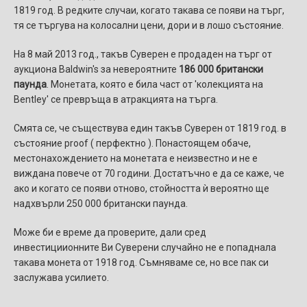
1819 год. В редките случаи, когато такава се появи на търг,
тя се търгува на колосални цени, дори и в лошо състояние.
На 8 май 2013 год., такъв Суверен е продаден на търг от
аукциона Baldwin's за невероятните
186 000 британски
паунда
. Монетата, която е била част от 'колекцията на
Bentley' се превръща в атракцията на търга.
Смята се, че съществува един такъв Суверен от 1819 год. в
състояние proof ( перфектно ). Понастоящем обаче,
местонахождението на монетата е неизвестно и не е
виждана повече от 70 години. Достатъчно е да се каже, че
ако и когато се появи отново, стойността ѝ вероятно ще
надхвърли 250 000 британски паунда.
Може би е време да проверите, дали сред
инвестициионните Ви Суверени случайно не е попаднала
такава монета от 1918 год. Съмняваме се, но все пак си
заслужава усилието.