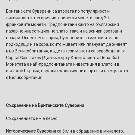
Британските Суверени са втората по популярност и
ликвидност категория исторически монети след 20
франковите монети. Предпочитани както на българския
пазар на инвестиционно злато, така и на всички световни
пазари. Освен в България, Суверените са изключително
подходящи и за хора, които живеят или плануват да живеят
във Великобритания, където тези монети са освободени от
Capital Gain Taxes (Данък върху Капиталовата Печалба).
Монетата е най-предпочитаната инвестиция в злато и в
съседна Гърция, поради традиционните връзки на страната
с Великобритания.
Съхранение на Британските Суверени
Съхранението им е лесно.
Историческите Суверени
са били в обращение в миналото,