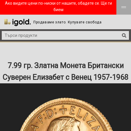
Ако видите цени по-ниски от нашите, обадете се. Ще ги
бием
Продаваме злато. Купувате свобода
7.99 гр. Златна Монета Британски
Суверен Елизабет с Венец 1957-1968