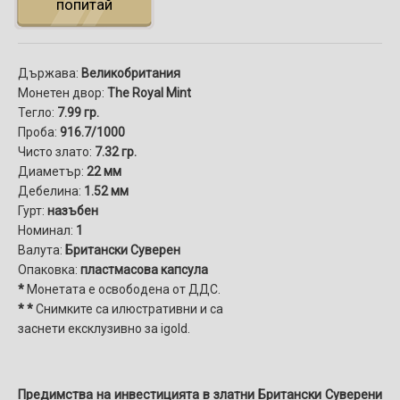
попитай
Държава:
Великобритания
Монетен двор:
The Royal Mint
Тегло:
7.99 гр.
Проба:
916.7/1000
Чисто злато:
7.32 гр.
Диаметър:
22 мм
Дебелина:
1.52 мм
Гурт:
назъбен
Номинал:
1
Валута:
Британски Суверен
Опаковка:
пластмасова капсула
*
Монетата е освободена от ДДС.
* *
Снимките са илюстративни и са
заснети ексклузивно за igold.
Предимства на инвестицията в златни Британски Суверени