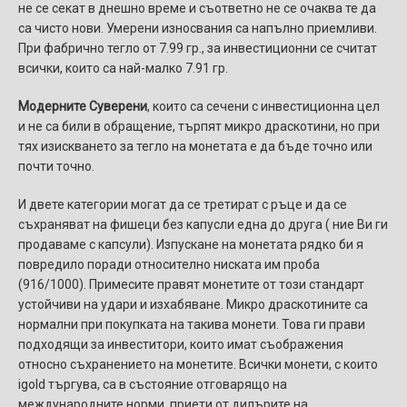
не се секат в днешно време и съответно не се очаква те да
са чисто нови. Умерени износвания са напълно приемливи.
При фабрично тегло от 7.99 гр., за инвестиционни се считат
всички, които са най-малко 7.91 гр.
Модерните Суверени
, които са сечени с инвестиционна цел
и не са били в обращение, търпят микро драскотини, но при
тях изискването за тегло на монетата е да бъде точно или
почти точно.
И двете категории могат да се третират с ръце и да се
съхраняват на фишеци без капусли една до друга ( ние Ви ги
продаваме с капсули). Изпускане на монетата рядко би я
повредило поради относително ниската им проба
(916/1000). Примесите правят монетите от този стандарт
устойчиви на удари и изхабяване. Микро драскотините са
нормални при покупката на такива монети. Това ги прави
подходящи за инвеститори, които имат съображения
относно съхранението на монетите. Всички монети, с които
igold търгува, са в състояние отговарящо на
международните норми, приети от дилърите на