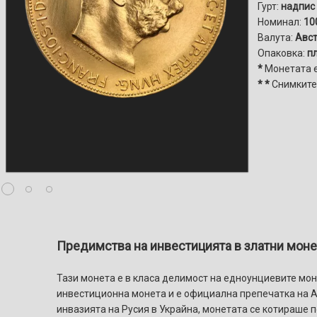
Гурт:
надпис
Номинал:
10
Валута:
Aвст
Опаковка:
пл
*
Монетата е
* *
Снимките
Предимства на инвестицията в златни моне
Тази монета е в класа делимост на едноунциевите монет
инвестиционна монета и e официална препечатка на А
инвазията на Русия в Украйна, монетата се котираше п