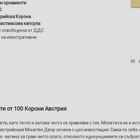
 и орнаменти
0
рийска Корона
астмасова капсула
 освободена от ДДС.
 са илюстративни
ти от 100 Корони Австрия
и, като тегло и затова често се сравнява с тях. Монетата не е ис
встрийския Монетен Двор сечена с цел инвестиция. Сама по себе 
о- евтино за грам чисто злато, отколкото едноунциевите си събрат