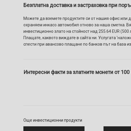
Безплатна доставка и застраховка при поръч
Можете да вземете продуктите си от нашия офис или да
охраняем инкасо автомобил отново за наша сметка. Вяр
инвестиционно злато на стойност над 255.64 EUR (500 л
Плащате, каквото виждате в сайта ни. Услугaтa 'налож
спести при авансово плащане по банков път на база и
Интересни факти за златните монети от 100
Още инвестиционни продукти