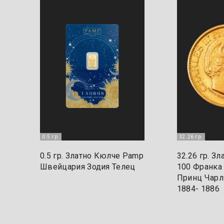
0.5 гр.
32.26 гр.
0.5 гр. Златно Кюлче Pamp
32.26 гр. З
Швейцария Зодия Телец
100 Франка
Принц Чарлз
1884- 1886