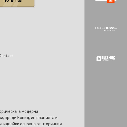
попитай
Contact
торическа, а модерна
си, преди Ковид, инфлацията и
я, идвайки основно от вторичния