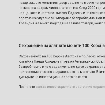
пазар, защото монетният двор реално не я сече непрек
ниска цена за грам чисто злато от тях. След 2020 год.
надценката ѝ често по- висока. Подлежи и на някои се
обратно изкупуване в България е безпроблемна. Най-по
Холандия и е много подходяща за инвеститори, които 
Съхранение на златните монети 100
Корона
Съхранението на 100 Корона Австрия е по-лесно, откол
Китайска Панда. Сходно е с това на Американски Орел
безпроблемно и не е задължително да се съхраняват с к
притеснения относно съхранението на монетите. Всичк
дилърите на инвестиционно злато по света.
Прочетете още
за инвестиционното състояние на разл