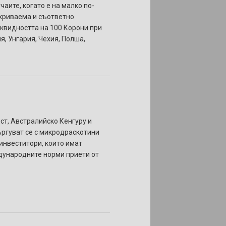
аите, когато е на малко по-
откриваема и съответно
иквидността на 100 Корони при
я, Унгария, Чехия, Полша,
ст, Австралийско Кенгуру и
ъргуват се с микродраскотини
 инвеститори, които имат
ждународните норми приети от