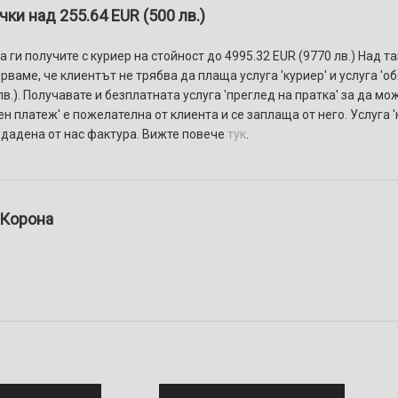
ки над 255.64 EUR (500 лв.)
 ги получите с куриер на стойност до 4995.32 EUR (9770 лв.) Над т
ваме, че клиентът не трябва да плаща услуга 'куриер' и услуга 'о
в.). Получавате и безплатната услуга 'преглед на пратка' за да мо
ен платеж' e пожелателнa от клиента и се заплаща от него. Услуга
здадена от нас фактура. Вижте повече
тук
.
 Корона