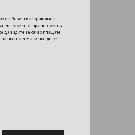
ази стойност ги изпращаме с
бявена стойност' при поръчка на
же да видите за какво плащате.
 'наложен платеж' може да се