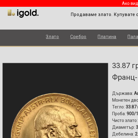
Ако вид
Продаваме злато. Купувате 
Злато
Сребро
Платина
Пал
33.87 
Франц-
Държава:
А
Монетен дв
Тегло:
33.87 
Проба:
900/
Чисто злато:
Диаметър:
3
Дебелина:
2