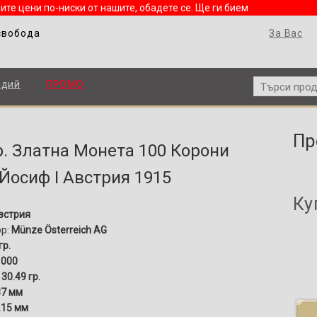
ите цени по-ниски от нашите, обадете се. Ще ги бием
свобода
За Вас
адий
ПРОМО
Пр
гр. Златна Монета 100 Корони
Йосиф I Австрия 1915
Ку
встрия
ор:
Münze Österreich AG
гр.
1000
30.49 гр.
7 мм
.15 мм