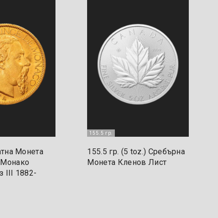
155.5 гр.
латна Монета
155.5 гр. (5 toz.) Сребърна
 Монако
Монета Кленов Лист
 III 1882-