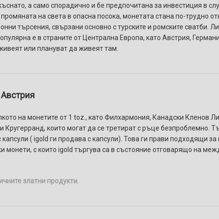
ъснато, а само спорадично и бе предпочитана за инвестиция в случ
 и промяната на света в опасна посока, монетата стана по-трудно 
зонни търсения, свързани основно с турските и ромските сватби. Л
пулярна е в страните от Централна Европа, като Австрия, Германи
живеят или плануват да живеят там.
 Австрия
кото на монетите от 1 toz., като Филхармония, Канадски Кленов Ли
 и Кругерранд, които могат да се третират с ръце безпроблемно. Т
апсули ( igold ги продава с капсули). Това ги прави подходящи за
и монети, с които igold търгува са в състояние отговарящо на ме
ичните златни продукти
.