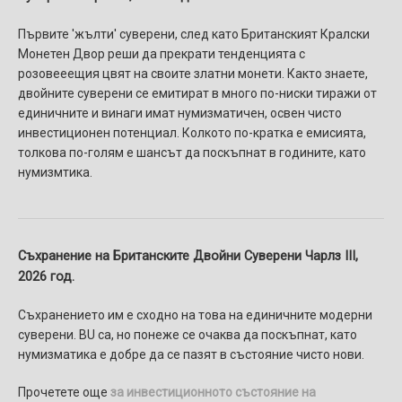
Първите 'жълти' суверени, след като Британският Кралски
Монетен Двор реши да прекрати тенденцията с
розовееещия цвят на своите златни монети. Както знаете,
двойните суверени се емитират в много по-ниски тиражи от
единичните и винаги имат нумизматичен, освен чисто
инвестиционен потенциал. Колкото по-кратка е емисията,
толкова по-голям е шансът да поскъпнат в годините, като
нумизмтика.
Съхранение на Британските Двойни Суверени
Чарлз III,
2026 год.
Съхранението им е сходно на това на единичните модерни
суверени. BU са, но понеже се очаква да поскъпнат, като
нумизматика е добре да се пазят в състояние чисто нови.
Прочетете още
за инвестиционното състояние на