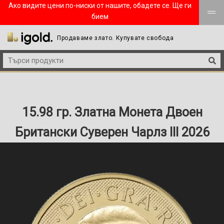
Ако видите цени по-ниски от нашите, обадете се. Ще ги
бием
Продаваме злато. Купувате свобода
15.98 гр. Златна Монета Двоен
Британски Суверен Чарлз III 2026