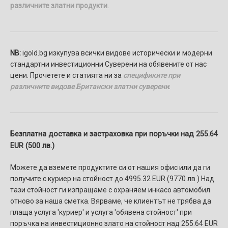
различните златни продукти
.
NB:
igold.bg изкупува всички видове исторически и модерни
стандартни инвестиционни Суверени на обявените от нас
цени. Прочетете и статията ни за
спецификите при
различните видове Британски златни суверени
.
Безплатна доставка и застраховка при поръчки над 255.64
EUR (500 лв.)
Можете да вземете продуктите си от нашия офис или да ги
получите с куриер на стойност до 4995.32 EUR (9770 лв.) Над
тази стойност ги изпращаме с охраняем инкасо автомобил
отново за наша сметка. Вярваме, че клиентът не трябва да
плаща услуга 'куриер' и услуга 'обявена стойност' при
поръчка на инвестиционно злато на стойност над 255.64 EUR