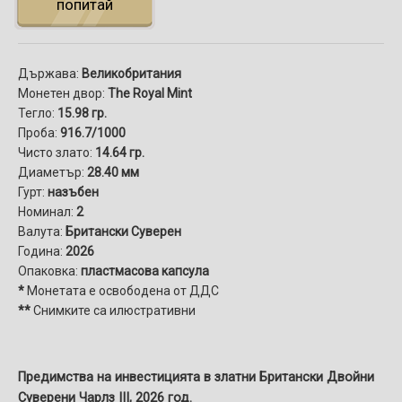
попитай
Държава:
Великобритания
Монетен двор:
The Royal Mint
Тегло:
15.98 гр.
Проба:
916.7/1000
Чисто злато:
14.64 гр.
Диаметър:
28.40 мм
Гурт:
назъбен
Номинал:
2
Валута:
Британски Суверен
Година:
2026
Опаковка:
пластмасова капсула
*
Монетата е освободена от ДДС
**
Снимките са илюстративни
Предимства на инвестицията в златни Британски Двойни
Суверени Чарлз III, 2026 год.