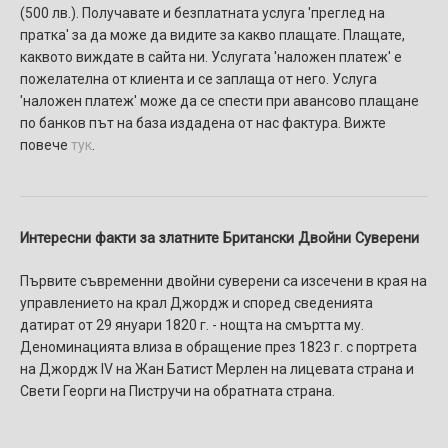
(500 лв.). Получавате и безплатната услуга 'преглед на
пратка' за да може да видите за какво плащате. Плащате,
каквото виждате в сайта ни. Услугaтa 'наложен платеж' e
пожелателнa от клиента и се заплаща от него. Услуга
'наложен платеж' може да се спести при авансово плащане
по банков път на база издадена от нас фактура. Вижте
повече
тук
.
Интересни факти за златните Британски Двойни Суверени
Първите съвременни двойни суверени са изсечени в края на
управлението на крал Джордж и според сведенията
датират от 29 януари 1820 г. - нощта на смъртта му.
Деноминацията влиза в обращение през 1823 г. с портрета
на Джордж IV на Жан Батист Мерлен на лицевата страна и
Свети Георги на Пистручи на обратната страна.