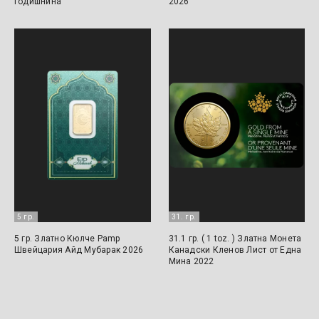
Годишнина
2026
5 гр.
31. гр.
5 гр. Златно Кюлче Pamp
31.1 гр. ( 1 toz. ) Златна Монета
Швейцария Айд Мубарак 2026
Канадски Кленов Лист от Една
Мина 2022