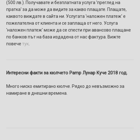
(500 лв.). Получавате и безплатната услуга 'преглед на
пратка' за да може да видите за какво плащате. Плащате,
каквото виждате в сайта ни. Услугaтa 'наложен платеж' e
пожелателнa от клиента и се заплаща от него. Услуга
'наложен платеж' може да се спести при авансово плащане
по банков път на база издадена от нас фактура. Вижте
повече
тук
.
Интересни факти за кюлчето Pamp Лунар Куче 2018 год.
Много ниско емитирано кюлче. Рядко до невъзможно за
намиране в днешни времена.