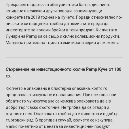
Прекрасен подарък за абитуриентски бал, годишнина,
кръщене и всякакви други поводи, ознаменуващи
конкретната 2018 година на Кучето. Поради относително по-
високите си надценки, трябва да помислите преди да
инвестирате по-големи бройки в този продукт. Кюлчетата
Лунари на Pamp sa са също и силно колекционни продукти.
Малцина притежават цялата емитирана серия до момента.
Съхранение на инвестиционното кюлче Pamp Куче от 100
гр.
Кюлчето е опаковано в блистерна опаковка, която го
предпазва от изпускане и наранявания. При все това, при
обратното му изкупуване се изисква опаковката да е в
добро търговско състояние. Не трябва да се отваря и
отделя от нея. Опаковката трябва да е цялостна и в добър
търговски вид. В противен случай, кюлчето се изкупува
малко по-евтино от цената за инвестиционен продукт