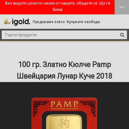
Ако видите цени по-ниски от нашите, обадете се. Ще ги
бием
Продаваме злато. Купувате свобода
100 гр. Златно Кюлче Pamp
Швейцария Лунар Куче 2018