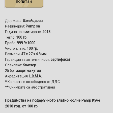
попитай
Държава:
Швейцария
Рафинерия:
Pamp sa
Година на емитиране:
2018
Тегло:
100 гр.
Проба:
999.9/1000
Чисто злато:
100 гр.
Размери:
47 x 27 x 4.3 мм
Гаранция за автентичност:
сертификат
Опаковка:
блистер
25 бр.:
защитна кутия
Акредитация:
L.B.M.A.
*
Кюлчето е освободено от ДДС
**
Снимките са илюстративни
Предимства на подаръчното златно кюлче Pamp Куче
2018 год. от 100 гр.