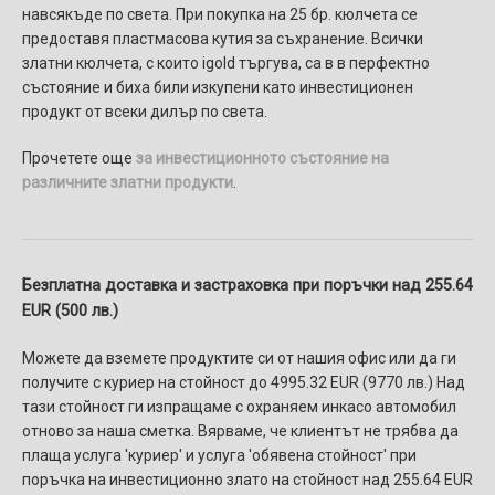
навсякъде по света. При покупка на 25 бр. кюлчета се
предоставя пластмасова кутия за съхранение. Всички
златни кюлчета, с които igold търгува, са в в перфектно
състояние и биха били изкупени като инвестиционен
продукт от всеки дилър по света.
Прочетете още
за инвестиционното състояние на
различните златни продукти
.
Безплатна доставка и застраховка при поръчки над 255.64
EUR (500 лв.)
Можете да вземете продуктите си от нашия офис или да ги
получите с куриер на стойност до 4995.32 EUR (9770 лв.) Над
тази стойност ги изпращаме с охраняем инкасо автомобил
отново за наша сметка. Вярваме, че клиентът не трябва да
плаща услуга 'куриер' и услуга 'обявена стойност' при
поръчка на инвестиционно злато на стойност над 255.64 EUR