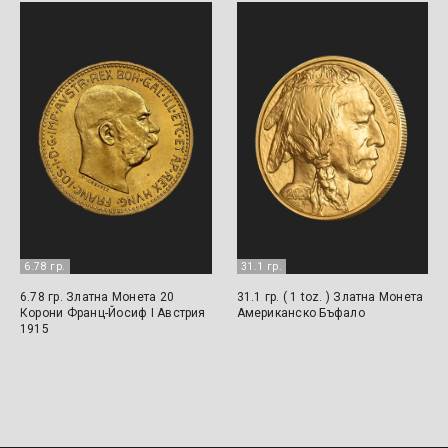
6.78 гр.
31.1 гр.
6.78 гр. Златна Монета 20
31.1 гр. ( 1 toz. ) Златна Монета
Корони Франц-Йосиф I Австрия
Американско Бъфало
1915