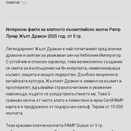
повече
тук
.
Интересни факти за златното късметлийско кюлче Pamp
Лунар Жълт Дракон 2025 год. от 5 гр.
Легендарният Жълт Дракон е най-почитаният сред всички
дракони и смятан за уважаван син на Небесния Император.
С устойчив и спокоен характер, това великолепно създание
се смята за въплъщение на Ян енергията, символизираща
късмет, защита и мощно лидерство. Дълбоко вкоренен в
китайската култура, Жълтият Дракон е символ на късмет и
просперитет, вдъхвайки страхопочитание и уважение
навсякъде, където се усеща присъствието му. Това 5-
грамово кюлче от чисто злато е поместено в ярка CertiPAMP
карта и е придружено от подаръчен калъф. Тираж от 10 000
кюлчета.
Тези красиви златни кюлчета PAMP Suisse от 5 гр.