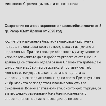
мигновено. Огромен нумизматичен потенциал..
Съхранение на инвестиционното късметлийско кюлче от 5
гр. Pamp Жълт Дракон от 2025 год.
Кюлчето е опаковано в блистерна опаковка и картонена
подаръчна опаковка, която го предпазва от изпускане и
наранявания. При все това, при обратното му изкупуване се
изисква опаковката да е в добро търговско състояние. Не
трябва да се отваря и отделя от нея. Опаковката трябва да е
цялостна и в добър търговски вид. В противен случай,
кюлчето се изкупува малко по-евтино от цената за
инвестиционен продукт нявсякъде по света. При покупка на
25 бр. кюлчета се предоставя пластмасова кутия за
съхранение. Всички златни кюлчета, с които igold търгува, са
в в перфектно състояние и биха били изкупени като
инвестиционен продукт от всеки дилър по света.