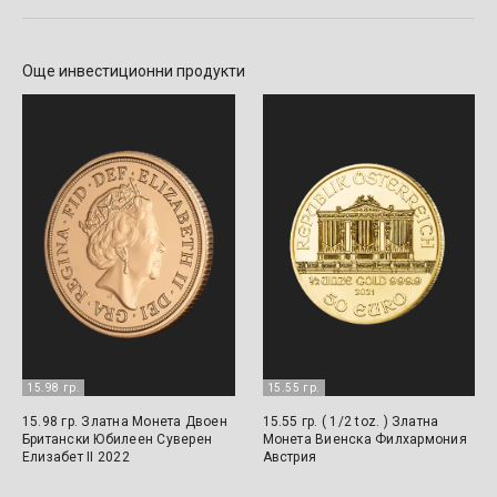
Още инвестиционни продукти
15.98 гр.
15.55 гр.
15.98 гр. Златна Монета Двоен
15.55 гр. ( 1/2 toz. ) Златна
Британски Юбилеен Суверен
Монета Виенска Филхармония
Елизабет II 2022
Австрия