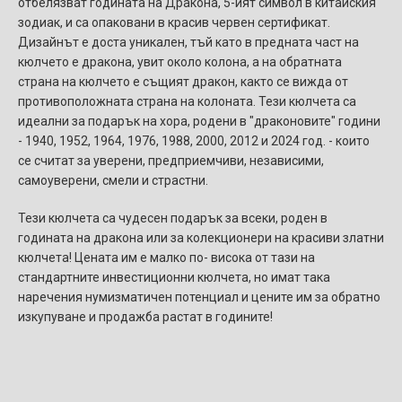
отбелязват годината на Дракона, 5-ият символ в китайския
зодиак, и са опаковани в красив червен сертификат.
Дизайнът е доста уникален, тъй като в предната част на
кюлчето е дракона, увит около колона, а на обратната
страна на кюлчето е същият дракон, както се вижда от
противоположната страна на колоната. Тези кюлчета са
идеални за подарък на хора, родени в "драконовите" години
- 1940, 1952, 1964, 1976, 1988, 2000, 2012 и 2024 год. - които
се считат за уверени, предприемчиви, независими,
самоуверени, смели и страстни.
Тези кюлчета са чудесен подарък за всеки, роден в
годината на дракона или за колекционери на красиви златни
кюлчета! Цената им е малко по- висока от тази на
стандартните инвестиционни кюлчета, но имат така
наречения нумизматичен потенциал и цените им за обратно
изкупуване и продажба растат в годините!