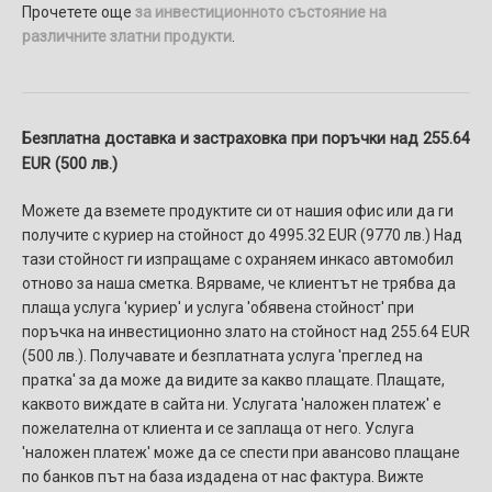
Прочетете още
за инвестиционното състояние на
различните златни продукти
.
Безплатна доставка и застраховка при поръчки над 255.64
EUR (500 лв.)
Можете да вземете продуктите си от нашия офис или да ги
получите с куриер на стойност до 4995.32 EUR (9770 лв.) Над
тази стойност ги изпращаме с охраняем инкасо автомобил
отново за наша сметка. Вярваме, че клиентът не трябва да
плаща услуга 'куриер' и услуга 'обявена стойност' при
поръчка на инвестиционно злато на стойност над 255.64 EUR
(500 лв.). Получавате и безплатната услуга 'преглед на
пратка' за да може да видите за какво плащате. Плащате,
каквото виждате в сайта ни. Услугaтa 'наложен платеж' e
пожелателнa от клиента и се заплаща от него. Услуга
'наложен платеж' може да се спести при авансово плащане
по банков път на база издадена от нас фактура. Вижте