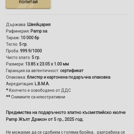
попитай
Държава:
Швейцария
Рафинерия:
Pamp sa
Тираж
: 10 000 бр
Тегло:
5 гр.
Проба:
999.9/1000
Чисто злато:
5 гр.
Размери:
13.85 x 23.05 x 1.00 мм
Гаранция за автентичност:
сертификат
Опаковка:
блистер и картонена подаръчна опаковка
Акредитация:
L.B.M.A.
*
Кюлчето е освободено от ДДС
**
Снимките са илюстративни
Предимства на подаръчното златно късметлийско кюлче
Pamp Жълт Дракон от 5 гр., 2025 год.
Не можахме да се сдобием с голяма бройка... разграбиха се