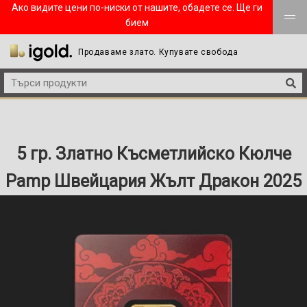
Ако видите цени по-ниски от нашите, обадете се. Ще ги
бием
Продаваме злато. Купувате свобода
5 гр. Златно Късметлийско Кюлче
Pamp Швейцария Жълт Дракон 2025