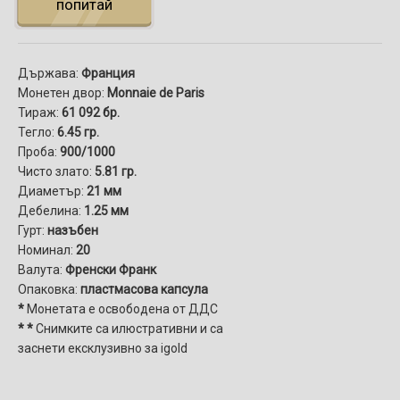
попитай
Държава:
Франция
Монетен двор:
Monnaie de Paris
Тираж:
61 092 бр.
Тегло:
6.45 гр.
Проба:
900/1000
Чисто злато:
5.81 гр.
Диаметър:
21 мм
Дебелина:
1.25 мм
Гурт:
назъбен
Номинал:
20
Валута:
Френски Франк
Опаковка:
пластмасова капсула
*
Монетата е освободена от ДДС
* *
Снимките са илюстративни и са
заснети ексклузивно за igold