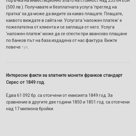
поръчка на инвестиционно злато на стойност над 255.64 EUR
(500 лв.). Получавате и безплатната услуга 'преглед на
пратка' за да може да видите за какво плащате. Плащате,
каквото виждате в сайта ни. Услугaтa 'наложен платеж' e
пожелателнa от клиента и се заплаща от него. Услуга
'наложен платеж' може да се спести при авансово плащане
по банков път на база издадена от нас фактура. Вижте
повече
тук
.
Интересни факти за златните монети франков стандарт
Серес от 1849 год.
Едва 61 092 бр. са отсечени от емисията 1849 год. За
сравнение в другите две години 1850 и 1851 год. са отсечени
над 17 милиона бройки.