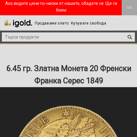
Ако видите цени по-ниски от нашите, обадете се. Ще ги
бием
Продаваме злато. Купувате свобода
6.45 гр. Златна Монета 20 Френски
Франка Серес 1849