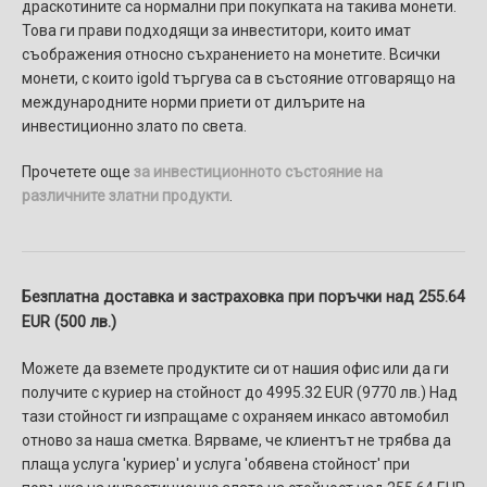
драскотините са нормални при покупката на такива монети.
Това ги прави подходящи за инвеститори, които имат
съображения относно съхранението на монетите. Всички
монети, с които igold търгува са в състояние отговарящо на
международните норми приети от дилърите на
инвестиционно злато по света.
Прочетете още
за инвестиционното състояние на
различните златни продукти
.
Безплатна доставка и застраховка при поръчки над 255.64
EUR (500 лв.)
Можете да вземете продуктите си от нашия офис или да ги
получите с куриер на стойност до 4995.32 EUR (9770 лв.) Над
тази стойност ги изпращаме с охраняем инкасо автомобил
отново за наша сметка. Вярваме, че клиентът не трябва да
плаща услуга 'куриер' и услуга 'обявена стойност' при