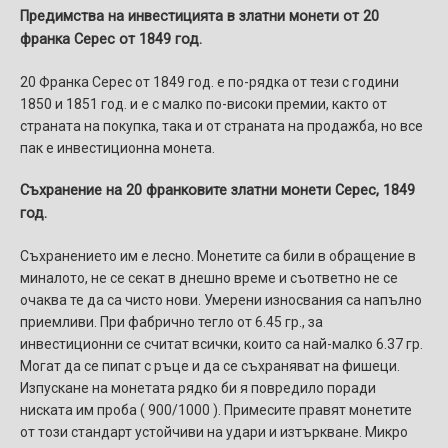
Предимства на инвестицията в златни монети от 20
франка Серес от 1849 год.
20 Франка Серес от 1849 год. е по-рядка от тези с години
1850 и 1851 год. и е с малко по-високи премии, както от
страната на покупка, така и от страната на продажба, но все
пак е инвестиционна монета.
Съхранение на
20 франковите златни монети Серес, 1849
год.
Съхранението им е лесно. Монетите са били в обращение в
миналото, не се секат в днешно време и съответно не се
очаква те да са чисто нови. Умерени износвания са напълно
приемливи. При фабрично тегло от 6.45 гр., за
инвестиционни се считат всички, които са най-малко 6.37 гр.
Могат да се пипат с ръце и да се съхраняват на фишеци.
Изпускане на монетата рядко би я повредило поради
ниската им проба ( 900/1000 ). Примесите правят монетите
от този стандарт устойчиви на удари и изтъркване. Микро