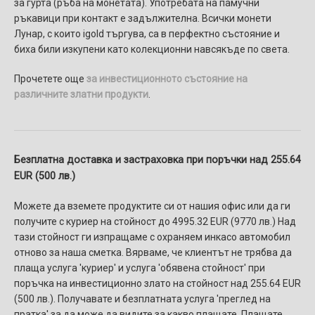
за гурта (ръба на монетата). Употребата на памучни
ръкавици при контакт е задължителна. Всички монети
Лунар, с които igold търгува, са в перфектно състояние и
биха били изкупени като колекционни навсякъде по света.
Прочетете още
за инвестиционното състояние на
различните златни продукти
.
Безплатна доставка и застраховка при поръчки над 255.64
EUR (500 лв.)
Можете да вземете продуктите си от нашия офис или да ги
получите с куриер на стойност до 4995.32 EUR (9770 лв.) Над
тази стойност ги изпращаме с охраняем инкасо автомобил
отново за наша сметка. Вярваме, че клиентът не трябва да
плаща услуга 'куриер' и услуга 'обявена стойност' при
поръчка на инвестиционно злато на стойност над 255.64 EUR
(500 лв.). Получавате и безплатната услуга 'преглед на
пратка' за да може да видите за какво плащате. Плащате,