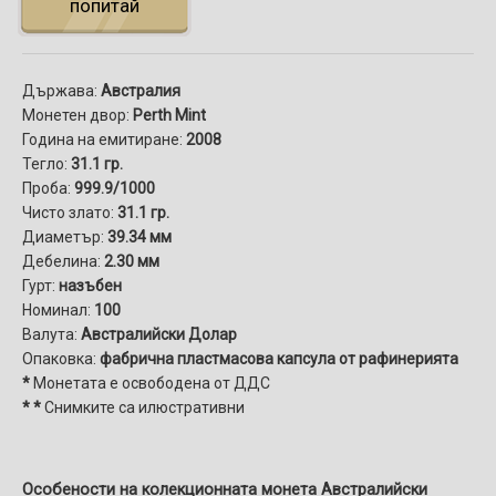
попитай
Държава:
Австралия
Монетен двор:
Perth Mint
Година на емитиране:
2008
Тегло:
31.1 гр.
Проба:
999.9/1000
Чисто злато:
31.1 гр.
Диаметър:
39.34 мм
Дебелина:
2.30 мм
Гурт:
назъбен
Номинал:
100
Валута:
Австралийски Долар
Опаковка:
фабрична пластмасова капсула от рафинерията
*
Монетата е освободена от ДДС
* *
Снимките са илюстративни
Особености на колекционната монета Австралийски