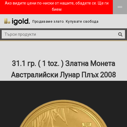
Ако видите цени по-ниски от нашите, обадете се. Ще ги
бием
Продаваме злато. Купувате свобода
31.1 гр. ( 1 toz. ) Златна Монета
Австралийски Лунар Плъх 2008