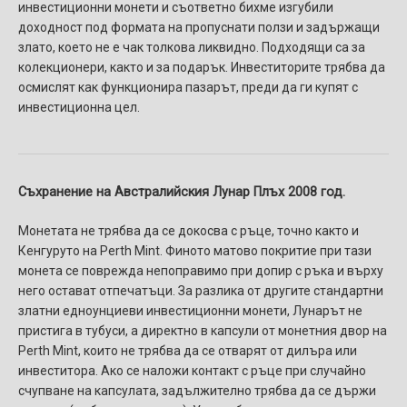
инвестиционни монети и съответно бихме изгубили
доходност под формата на пропуснати ползи и задържащи
злато, което не е чак толкова ликвидно. Подходящи са за
колекционери, както и за подарък. Инвеститорите трябва да
осмислят как функционира пазарът, преди да ги купят с
инвестиционна цел.
Съхранение на Австралийския Лунар Плъх 2008 год.
Монетата не трябва да се докосва с ръце, точно както и
Кенгуруто на Perth Mint. Финото матово покритие при тази
монета се поврежда непоправимо при допир с ръка и върху
него остават отпечатъци. За разлика от другите стандартни
златни едноунциеви инвестиционни монети, Лунарът не
пристига в тубуси, а директно в капсули от монетния двор на
Perth Mint, които не трябва да се отварят oт дилъра или
инвеститора. Ако се наложи контакт с ръце при случайно
счупване на капсулата, задължително трябва да се държи