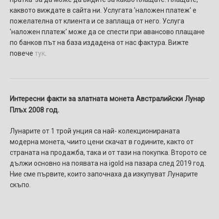
каквото виждате в сайта ни. Услугaтa 'наложен платеж' e
пожелателнa от клиента и се заплаща от него. Услуга
'наложен платеж' може да се спести при авансово плащане
по банков път на база издадена от нас фактура. Вижте
повече
тук
.
Интересни факти за златната монета Австралийски Лунар
Плъх 2008 год.
Лунарите от 1 трой унция са най- колекционираната
модерна монета, чиито цени скачат в годините, както от
страната на продажба, така и от тази на покупка. Второто се
дължи основно на появата на igold на пазара след 2019 год.
Ние сме първите, които започнаха да изкупуват Лунарите
скъпо.