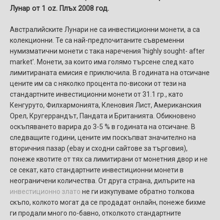
Лунар от 1 oz. Плъх 2008 год.
Австралийските Лунари не са инвестиционни монети, а са
колекционни. Те са най-предпочитаните съвременни
нумизматични монети с така наречения 'highly sought- after
market'. Монети, за които има голямо търсене след като
лимитираната емисия е приключила. В годината на отсичане
цените им са с няколко процента по-високи от тези на
стандартните инвестиционни монети от 31.1 гр., като
Кенгуруто, Филхармонията, Кленовия Лист, Американския
Орел, Кругеррандът, Пандата и Британията. Обикновено
оскъпяването варира до 3-5 % в годината на отсичане. В
следващите години, цените им поскъпват значително на
вторичния пазар (ebay и сходни сайтове за търговия),
понеже квотите от тях са лимитирани от монетния двор и не
се секат, като стандартните инвестиционни монети в
неограничени количества. От друга страна, дилърите на
инвестиционно злато
не ги изкупуваме обратно толкова
скъпо, колкото могат да се продадат онлайн, понеже бихме
ги продали много по-бавно, отколкото стандартните