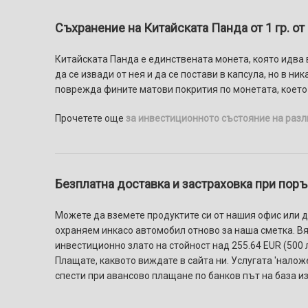
Съхранение на Китайската Панда от 1 гр. от 
Китайската Панда е единствената монета, която идва 
да се извади от нея и да се постави в капсула, но в н
поврежда фините матови покрития по монетата, което 
Прочетете още
за инвестиционното състояние на разл
Безплатна доставка и застраховка при поръч
Можете да вземете продуктите си от нашия офис или да
охраняем инкасо автомобил отново за наша сметка. Вяр
инвестиционно злато на стойност над 255.64 EUR (500 л
Плащате, каквото виждате в сайта ни. Услугaтa 'налож
спести при авансово плащане по банков път на база и