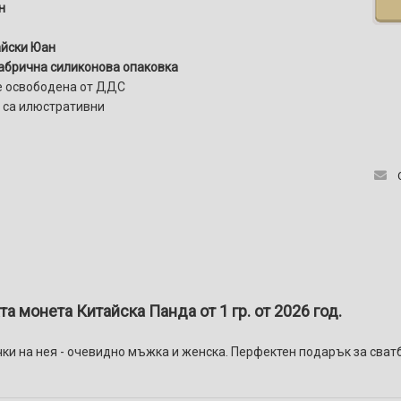
н
айски Юан
брична силиконова опаковка
е освободена от ДДС
 са илюстративни
 монета Китайска Панда от 1 гр. от 2026 год.
дички на нея - очевидно мъжка и женска. Перфектен подарък за сва