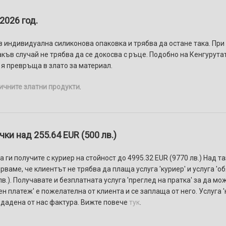
2026 год.
в индивидуална силиконова опаковка и трябва да остане така. При
икакъв случай не трябва да се докосва с ръце. Подобно на Кенгурута
я превръща в злато за материал.
ичните златни продукти
.
ки над 255.64 EUR (500 лв.)
 ги получите с куриер на стойност до 4995.32 EUR (9770 лв.) Над т
ваме, че клиентът не трябва да плаща услуга 'куриер' и услуга 'о
в.). Получавате и безплатната услуга 'преглед на пратка' за да мо
ен платеж' e пожелателнa от клиента и се заплаща от него. Услуга
здадена от нас фактура. Вижте повече
тук
.