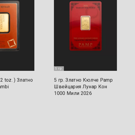
5 гр.
/2 toz. ) Златно
5 гр. Златно Кюлче Pamp
ambi
Швейцария Лунар Кон
1000 Mили 2026