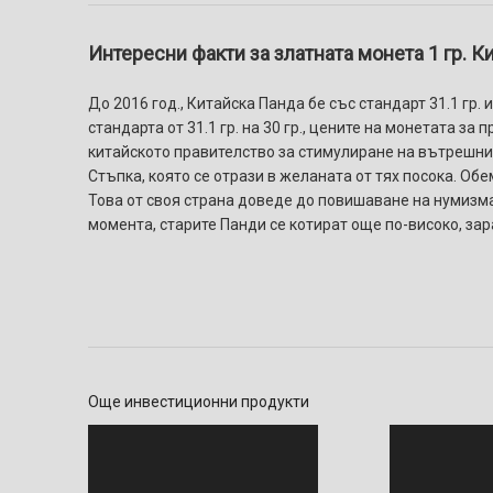
Интересни факти за златната монета 1 гр. К
До 2016 год., Китайска Панда бе със стандарт 31.1 гр.
стандарта от 31.1 гр. на 30 гр., цените на монетата з
китайското правителство за стимулиране на вътрешния
Стъпка, която се отрази в желаната от тях посока. Об
Това от своя страна доведе до повишаване на нумизма
момента, старите Панди се котират още по-високо, за
Още инвестиционни продукти