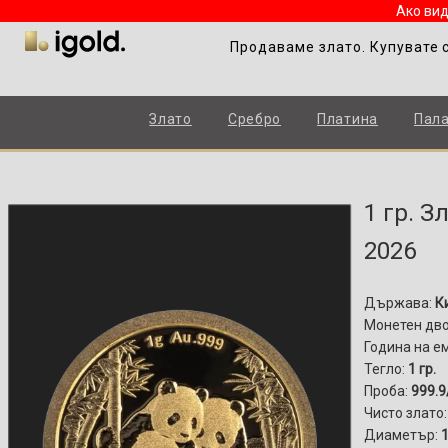
Ако вид
Продаваме злато. Купувате 
Злато
Сребро
Платина
Пал
1 гр. 
2026
Държава:
К
Монетен дв
Година на е
Тегло:
1 гр.
Проба:
999.9
Чисто злато:
Диаметър:
1