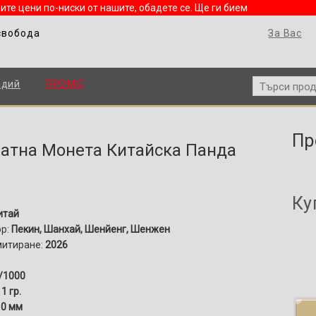
ите цени по-ниски от нашите, обадете се. Ще ги бием
свобода
За Вас
адий
ПРОМО
Пр
Златна Монета Китайска Панда
Ку
итай
ор:
Пекин, Шанхай, Шенйенг, Шенжен
митиране:
2026
/1000
1 гр.
0 мм