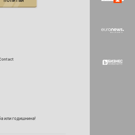
попитай
Contact
тба или годишнина!