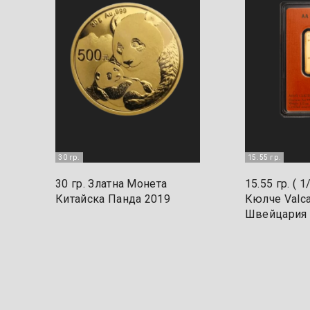
30 гр.
15.55 гр.
30 гр. Златна Монета
15.55 гр. ( 1
Китайска Панда 2019
Кюлче Valc
Швейцария