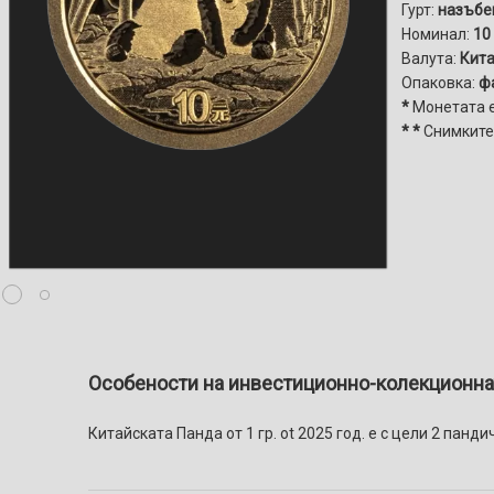
Гурт:
назъбе
Номинал:
10
Валута:
Кит
Опаковка:
фа
*
Монетата 
* *
Снимките
Особености на инвестиционно-колекционната
Китайската Панда от 1 гр. ot 2025 год. е с цели 2 пан