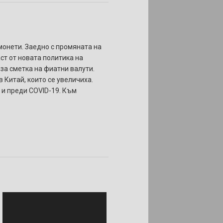
 монети. Заедно с промяната на
аст от новата политика на
за сметка на фиатни валути.
 Китай, които се увеличиха.
 и преди COVID-19. Към