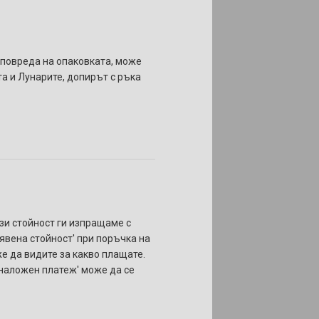
 повреда на опаковката, може
та и Лунарите, допирът с ръка
ази стойност ги изпращаме с
бявена стойност' при поръчка на
же да видите за какво плащате.
 'наложен платеж' може да се