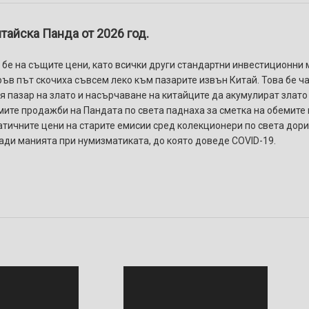
итайска Панда от 2026 год.
 и бе на същите цени, като всички други стандартни инвестиционни
а пръв път скочиха съвсем леко към пазарите извън Китай. Това бе ч
 пазар на злато и насърчаване на китайците да акумулират злато 
емите продажби на Пандата по света паднаха за сметка на обемите в
тичните цени на старите емисии сред колекционери по света дори
ради манията при нумизматиката, до която доведе COVID-19.