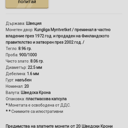
попитай
Държава:
Швеция
Монетен двор:
Kungliga Myntvetket / преминал в частно
владение през 1972 год. и продаден на Финландското
правителство и затворен през 2002 год. /
Тегло:
8.96 гр.
Проба:
900/1000
Чисто злато:
8.06 гр.
Диаметър:
22.5 мм
Дебелина:
1.6 мм
Гурт:
назъбен
Номинал:
20
Валута:
Шведска Крона
Опаковка:
пластмасова капсула
*
Монетата е освободена от ДДС.
* *
Снимките са илюстративни
Предимства на златните монети от 20 Шведски Крони