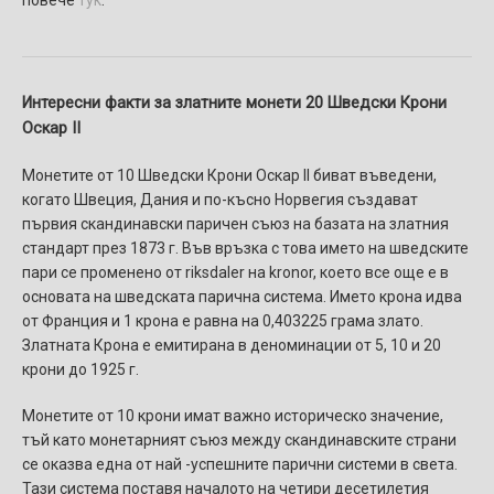
Интересни факти за златните монети 20 Шведски Крони
Оскар II
Монетите от 10 Шведски Крони Оскар II биват въведени,
когато Швеция, Дания и по-късно Норвегия създават
първия скандинавски паричен съюз на базата на златния
стандарт през 1873 г. Във връзка с това името на шведските
пари се променено от riksdaler на kronor, което все още е в
основата на шведската парична система. Името крона идва
от Франция и 1 крона е равна на 0,403225 грама злато.
Златната Крона е емитирана в деноминации от 5, 10 и 20
крони до 1925 г.
Монетите от 10 крони имат важно историческо значение,
тъй като монетарният съюз между скандинавските страни
се оказва една от най -успешните парични системи в света.
Тази система поставя началото на четири десетилетия