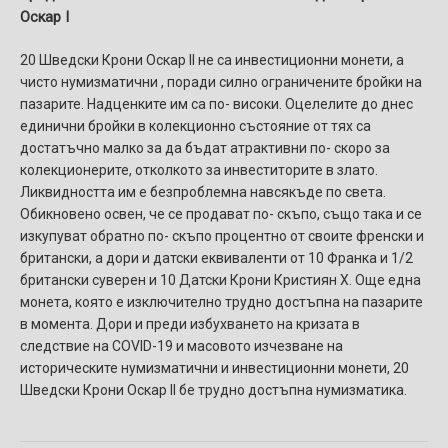
Оскар I
20 Шведски Крони Оскар II не са инвестиционни монети, а
чисто нумизматични , поради силно ограничените бройки на
пазарите. Надценките им са по- високи. Оцелелите до днес
единични бройки в колекционно състояние от тях са
достатъчно малко за да бъдат атрактивни по- скоро за
колекционерите, отколкото за инвеститорите в злато.
Ликвидността им е безпроблемна навсякъде по света.
Обикновено освен, че се продават по- скъпо, също така и се
изкупуват обратно по- скъпо процентно от своите френски и
британски, а дори и датски еквиваленти от 10 Франка и 1/2
британски суверен и 10 Датски Крони Кристиян X. Още една
монета, която е изключително трудно достъпна на пазарите
в момента. Дори и преди избухването на кризата в
следствие на COVID-19 и масовото изчезване на
историческите нумизматични и инвестиционни монети, 20
Шведски Крони Оскар II бе трудно достъпна нумизматика.