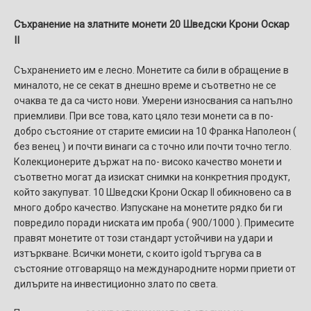
Съхранение на златните монети 2
0 Шведски Крони Оскар
II
Съхранението им е лесно. Монетите са били в обращение в
миналото, не се секат в днешно време и съответно не се
очаква те да са чисто нови. Умерени износвания са напълно
приемливи. При все това, като цяло тези монети са в по-
добро състояние от старите емисии на 10 Франка Наполеон (
без венец ) и почти винаги са с точно или почти точно тегло.
Колекционерите държат на по- високо качество монети и
съответно могат да изискат снимки на конкретния продукт,
който закупуват. 10 Шведски Крони Оскар II обикновено са в
много добро качество. Изпускане на монетите рядко би ги
повредило поради ниската им проба ( 900/1000 ). Примесите
правят монетите от този стандарт устойчиви на удари и
изтъркване. Всички монети, с които igold търгува са в
състояние отговарящо на международните норми приети от
дилърите на инвестиционно злато по света.