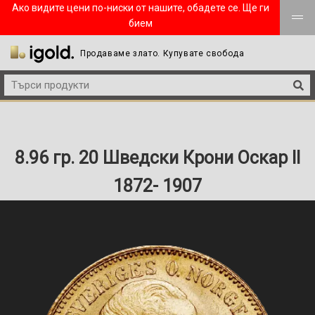
Ако видите цени по-ниски от нашите, обадете се. Ще ги
бием
Продаваме злато. Купувате свобода
8.96 гр. 20 Шведски Крони Оскар II
1872- 1907