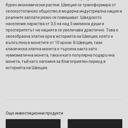
бурен икономически растеж. Швеция се трансформира от
селскостопанско общество в модерна индустриална нация и
реалните заплати рязко се повишават. Шведското
население нараства от 3,5 на над 5 милиона души и
просперитетът на нацията се увеличава драстично. Това е
своеобразна златна ера в историята на Швеция, която е
въплътена в монетите от 10 крони. В Швеция, тази
класическа златна монета е търсена както като
нумизматична монета, така и като популярна подаръчна
монета, тъй като напомня за благоприятен период в
историята на Швеция.
Още инвестиционни продукти