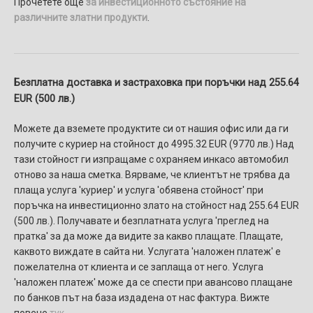
Прочетете още
за инвестиционното състояние на
различните златни продукти
.
Безплатна доставка и застраховка при поръчки над 255.64
EUR (500 лв.)
Можете да вземете продуктите си от нашия офис или да ги
получите с куриер на стойност до 4995.32 EUR (9770 лв.) Над
тази стойност ги изпращаме с охраняем инкасо автомобил
отново за наша сметка. Вярваме, че клиентът не трябва да
плаща услуга 'куриер' и услуга 'обявена стойност' при
поръчка на инвестиционно злато на стойност над 255.64 EUR
(500 лв.). Получавате и безплатната услуга 'преглед на
пратка' за да може да видите за какво плащате. Плащате,
каквото виждате в сайта ни. Услугaтa 'наложен платеж' e
пожелателнa от клиента и се заплаща от него. Услуга
'наложен платеж' може да се спести при авансово плащане
по банков път на база издадена от нас фактура. Вижте
повече
тук
.