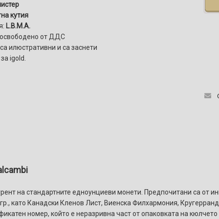
листер
на кутия
я:
L.B.M.A.
 освободено от ДДС
са илюстративни и са заснети
за igold.
alcambi
урент на стандартните едноунциеви монети. Предпочитани са от ин
 гр., като Канадски Кленов Лист, Виенска Филхармония, Кругерран
икатен номер, който е неразривна част от опаковката на кюлчето 