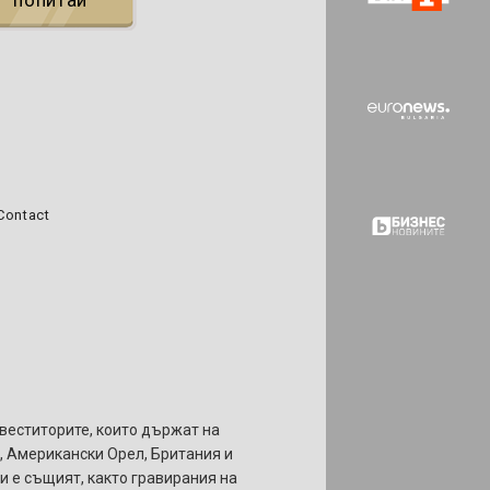
попитай
Contact
веститорите, които държат на
д, Американски Орел, Британия и
и е същият, както гравирания на