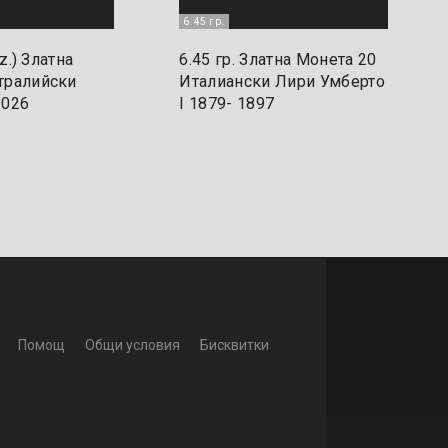
6.45 гр.
oz.) Златна
6.45 гр. Златна Монета 20
тралийски
Италиански Лири Умберто
2026
I 1879- 1897
Помощ
Общи условия
Бисквитки