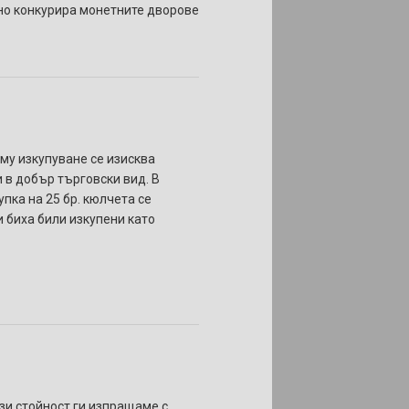
но конкурира монетните дворове
 му изкупуване се изисква
и в добър търговски вид. В
пка на 25 бр. кюлчета се
и биха били изкупени като
ази стойност ги изпращаме с