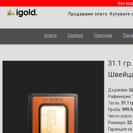
Ако вид
Продаваме злато. Купувате 
Злато
Сребро
Платина
Пал
31.1 гр
Швейц
Държава:
Ш
Рафинерия:
Тегло:
31.1 г
Проба:
999.9
Чисто злато
Размери:
22 
Гаранция за