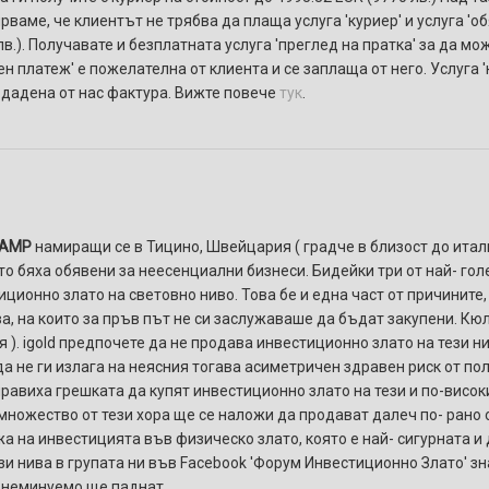
ваме, че клиентът не трябва да плаща услуга 'куриер' и услуга 'о
в.). Получавате и безплатната услуга 'преглед на пратка' за да мо
ен платеж' e пожелателнa от клиента и се заплаща от него. Услуга
здадена от нас фактура. Вижте повече
тук
.
AMP
намиращи се в Тицино, Швейцария ( градче в близост до итал
ато бяха обявени за неесенциални бизнеси. Бидейки три от най- го
ционно злато на световно ниво. Това бе и една част от причините
а, на които за пръв път не си заслужаваше да бъдат закупени. Кюлч
 ). igold предпочете да не продава инвестиционно злато на тези ни
да не ги излага на неясния тогава асиметричен здравен риск от по
равиха грешката да купят инвестиционно злато на тези и по-висок
а множество от тези хора ще се наложи да продават далеч по- рано 
а на инвестицията във физическо злато, която е най- сигурната и 
и нива в групата ни във Facebook 'Форум Инвестиционно Злато' зн
а неминуемо ще паднат.