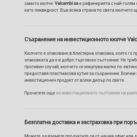
самото кюлче.
Valcambi sa
е рафинерията с най-голям 
като ликвидност. Във всяка страна по света кюлчето 
Съхранение на инвестиционното кюлче Valca
Кюлчето е опаковано в блистерна опаковка, която го п
опаковката да е в добро търговско състояние. Не трябв
противен случай, кюлчето се изкупува малко по-евтино
предоставя пластмасова кутия за съхранение. Всички з
инвестиционен продукт от всеки дилър по света.
Прочетете още
за инвестиционното състояние на разл
Безплатна доставка и застраховка при поръч
Можете да вземете продуктите си от нашия офис или да