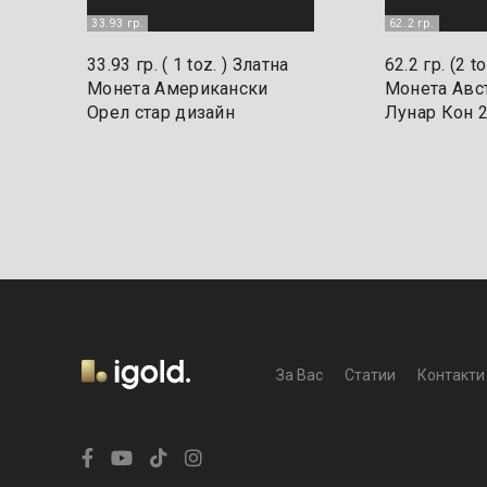
33.93 гр.
62.2 гр.
33.93 гр. ( 1 toz. ) Златна
62.2 гр. (2 t
Монета Американски
Монета Авс
Орел стар дизайн
Лунар Кон 
За Вас
Статии
Контакти