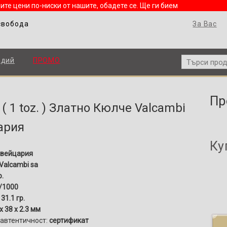
ите цени по-ниски от нашите, обадете се. Ще ги бием
свобода
За Вас
адий
ПРОМО
Пр
. ( 1 toz. ) Златно Кюлче Valcambi
ария
Ку
вейцария
Valcambi sa
р.
/1000
:
31.1 гр.
x 38 x 2.3 мм
 автентичност:
сертификат