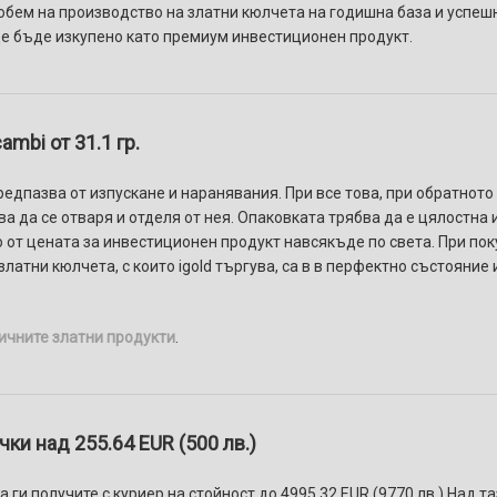
обем на производство на златни кюлчета на годишна база и успеш
ще бъде изкупено като премиум инвестиционен продукт.
mbi от 31.1 гр.
редпазва от изпускане и наранявания. При все това, при обратното
а да се отваря и отделя от нея. Опаковката трябва да е цялостна 
 от цената за инвестиционен продукт навсякъде по света. При поку
латни кюлчета, с които igold търгува, са в в перфектно състояние 
ичните златни продукти
.
ки над 255.64 EUR (500 лв.)
 ги получите с куриер на стойност до 4995.32 EUR (9770 лв.) Над т