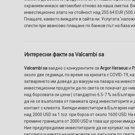
охраняем инкасо автомобил отново за наша сметка. Вяр
инвестиционно злато на стойност над 255.64 EUR (500 л
Плащате, каквото виждате в сайта ни. Услугaтa 'налож
спести при авансово плащане по банков път на база и
Интересни факти за Valcambi sa
Valcambi sa
заедно с конкурентите си
Argor Heraeus
и
P
около две седмици, по време на кризата с COVID-19, к
затварянето им доведе до вакуум на пазара на инвести
инвестиционни продукти да по света се покачат до нив
над борсовата си цена ( стандартно 6.5-7 % за България
да не се възползва от паниката сред инвеститорите и 
контакт с клиента. Хиляди инвеститори в България нап
над 2000 USD за 1 toz. при борса от около 1600 USD. Н
премине границата от 2000 USD и това ще урони имидж
Ние предупредихме инвеститорите да не купуват на тез
регулира и нивата на маржовете на дилърите по свет