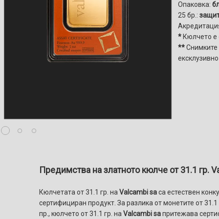
Опаковка:
б
25 бр.:
защит
Акредитаци
*
Кюлчето е
**
Снимките 
ексклузивно 
Предимства на златното кюлче от 31.1 гр. V
Кюлчетата от 31.1 гр. на
Valcambi sa
са естествен конк
сертифициран продукт. За разлика от монетите от 31.1
пр., кюлчето от 31.1 гр. на
Valcambi sa
притежава сертиф