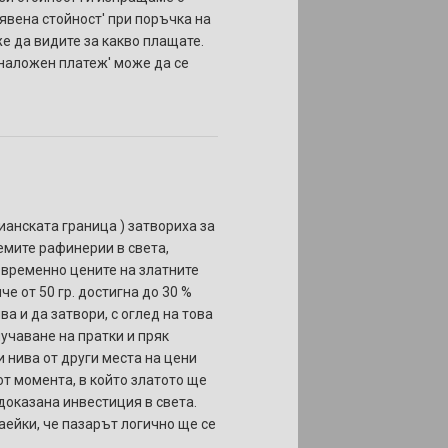
бявена стойност' при поръчка на
же да видите за какво плащате.
 'наложен платеж' може да се
ианската граница ) затвориха за
лемите рафинерии в света,
, временно цените на златните
е от 50 гр. достигна до 30 %
ва и да затвори, с оглед на това
лучаване на пратки и пряк
и нива от други места на цени
от момента, в който златото ще
доказана инвестиция в света.
аейки, че пазарът логично ще се