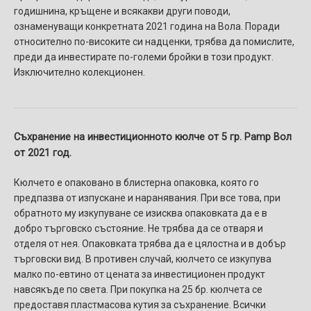
годишнина, кръщене и всякакви други поводи,
ознаменуващи конкретната 2021 година на Вола. Поради
относително по-високите си надценки, трябва да помислите,
преди да инвестирате по-големи бройки в този продукт.
Изключително колекционен.
Съхранение на инвестиционното кюлче от 5 гр. Pamp Вол
от 2021 год.
Кюлчето е опаковано в блистерна опаковка, която го
предпазва от изпускане и наранявания. При все това, при
обратното му изкупуване се изисква опаковката да е в
добро търговско състояние. Не трябва да се отваря и
отделя от нея. Опаковката трябва да е цялостна и в добър
търговски вид. В противен случай, кюлчето се изкупува
малко по-евтино от цената за инвестиционен продукт
навсякъде по света. При покупка на 25 бр. кюлчета се
предоставя пластмасова кутия за съхранение. Всички