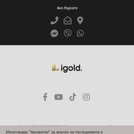
Ако бързате
Айголд ЕООД | BG205590400 | адрес на регистрация бул.
Александър Стамболийски № 84, ет. 2, оф. 6, 1303 София | Лиценз
Използваме "бисквитки" за анализ на посещенията и