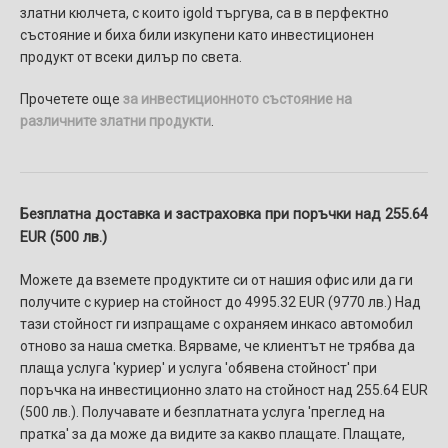
златни кюлчета, с които igold търгува, са в в перфектно
състояние и биха били изкупени като инвестиционен
продукт от всеки дилър по света.
Прочетете още
за инвестиционното състояние на
различните златни продукти
.
Безплатна доставка и застраховка при поръчки над 255.64
EUR (500 лв.)
Можете да вземете продуктите си от нашия офис или да ги
получите с куриер на стойност до 4995.32 EUR (9770 лв.) Над
тази стойност ги изпращаме с охраняем инкасо автомобил
отново за наша сметка. Вярваме, че клиентът не трябва да
плаща услуга 'куриер' и услуга 'обявена стойност' при
поръчка на инвестиционно злато на стойност над 255.64 EUR
(500 лв.). Получавате и безплатната услуга 'преглед на
пратка' за да може да видите за какво плащате. Плащате,