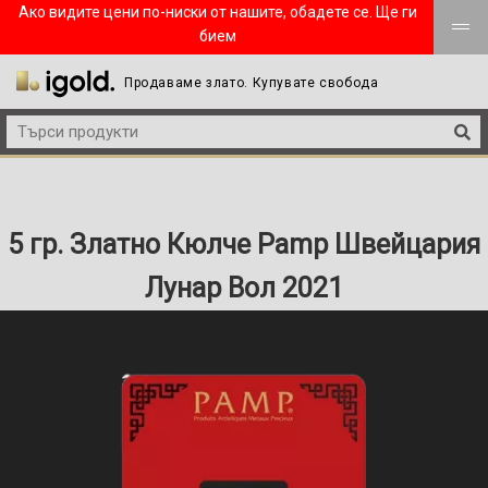
Ако видите цени по-ниски от нашите, обадете се. Ще ги
бием
Продаваме злато. Купувате свобода
5 гр. Златно Кюлче Pamp Швейцария
Лунар Вол 2021