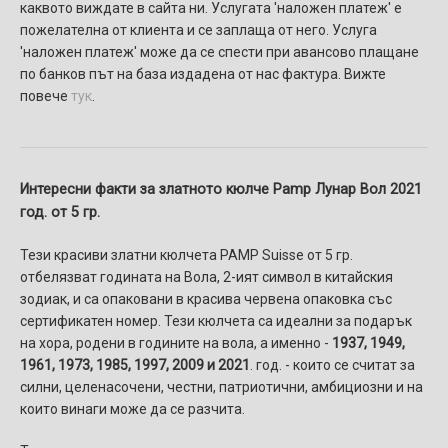
каквото виждате в сайта ни. Услугaтa 'наложен платеж' e
пожелателнa от клиента и се заплаща от него. Услуга
'наложен платеж' може да се спести при авансово плащане
по банков път на база издадена от нас фактура. Вижте
повече
тук
.
Интересни факти за златното кюлче Pamp Лунар Вол 2021
год. от 5 гр.
Тези красиви златни кюлчета PAMP Suisse от 5 гр.
отбелязват годината на Вола, 2-ият символ в китайския
зодиак, и са опаковани в красива червена опаковка със
сертификатен номер. Тези кюлчета са идеални за подарък
на хора, родени в годините на вола, а именно -
1937, 1949,
1961, 1973, 1985, 1997, 2009 и 2021
. год. - които се считат за
силни, целенасочени, честни, патриотични, амбициозни и на
които винаги може да се разчита.