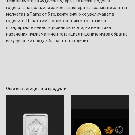
Тези кюлчета са чудесен подарък за всеки, роден в
годината на вола, или за колекционери на красивите златни
кюлчета на Pamp от 5 гр, които силно се увеличават в
годините. Цената им е малко по-висока от тази на
стандартните инвестиционни кюлчета, но имат така
наречения нумизматичен потенциал и цените им за обратно
изкупуване и продажба растат в годините.
Още инвестиционни продукти