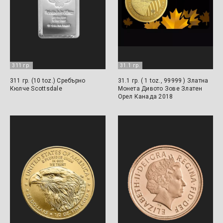
311 гр.
31.1 гр.
311 гр. (10 toz.) Сребърно
31.1 гр. ( 1 toz., 99999 ) Златна
Кюлче Scottsdale
Монета Дивото Зове Златен
Орел Канада 2018