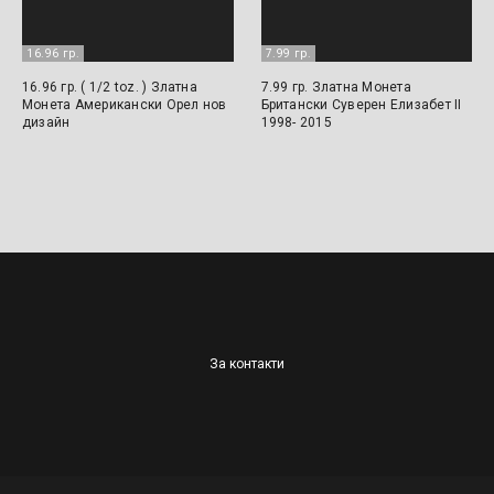
16.96 гр.
7.99 гр.
16.96 гр. ( 1/2 toz. ) Златна
7.99 гр. Златна Монета
Монета Американски Орел нов
Британски Суверен Елизабет II
дизайн
1998- 2015
За контакти