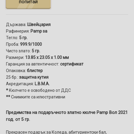
попитай
Държава:
Швейцария
Рафинерия:
Pamp sa
Тегло:
5 гр.
Проба:
999.9/1000
Чисто злато:
5 гр.
Размери:
13.85 x 23.05 x 1.00 мм
Гаранция за автентичност:
сертификат
Опаковка:
блистер
25 бр.:
защитна кутия
Акредитация:
L.B.M.A.
*
Кюлчето е освободено от ДДС
**
Снимките са илюстративни
Предимства на подаръчното златно кюлче Pamp Вол 2021
год. от 5 гр.
Прекрасен подарък за Коледа, абитуриентски бал,