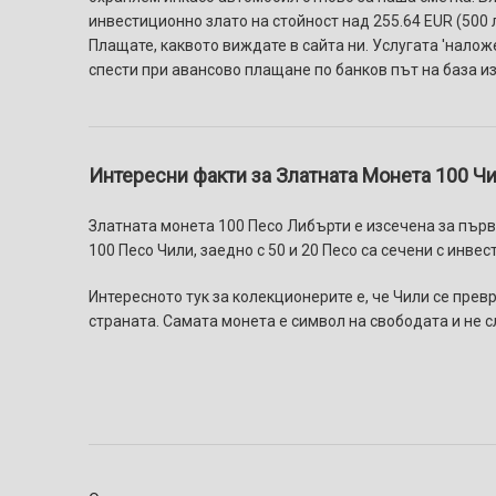
инвестиционно злато на стойност над 255.64 EUR (500 л
Плащате, каквото виждате в сайта ни. Услугaтa 'налож
спести при авансово плащане по банков път на база и
Интересни факти за Златната Монета 100 Чи
Златната монета 100 Песо Либърти е изсечена за първи 
100 Песо Чили, заедно с 50 и 20 Песо са сечени с инве
Интересното тук за колекционерите е, че Чили се прев
страната. Самата монета е символ на свободата и не сл