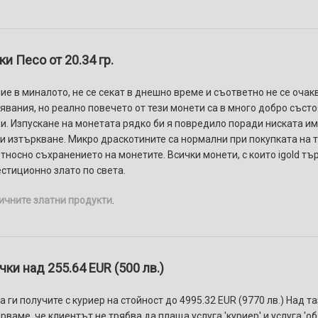
и Песо от 20.34 гр.
е в миналото, не се секат в днешно време и съответно не се очаква
явания, но реално повечето от тези монети са в много добро състо
и. Изпускане на монетата рядко би я повредило поради ниската им 
 и изтъркване. Микро драскотините са нормални при покупката на т
носно съхранението на монетите. Всички монети, с които igold тъ
стиционно злато по света.
ичните златни продукти
.
ки над 255.64 EUR (500 лв.)
 ги получите с куриер на стойност до 4995.32 EUR (9770 лв.) Над т
ваме, че клиентът не трябва да плаща услуга 'куриер' и услуга 'о