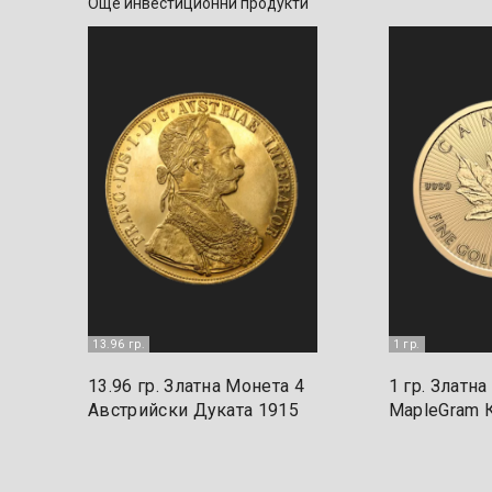
Още инвестиционни продукти
13.96 гр.
1 гр.
13.96 гр. Златна Монета 4
1 гр. Златн
Австрийски Дуката 1915
MapleGram 