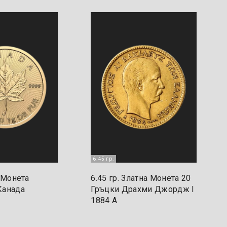
6.45 гр.
а Монета
6.45 гр. Златна Монета 20
Канада
Гръцки Драхми Джордж I
1884 A