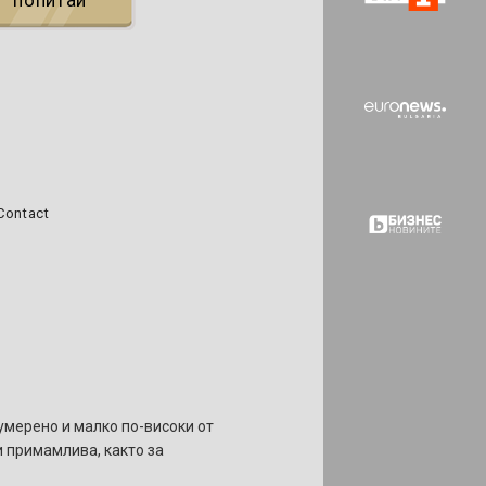
попитай
Contact
умерено и малко по-високи от
и примамлива, както за