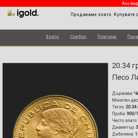
Ако вид
Продаваме злато. Купувате 
Злато
Сребро
Платина
Пал
20.34 
Песо Л
Държава:
Ч
Монетен дв
Тегло:
20.34 
Проба:
900/
Чисто злато
Диаметър:
Дебелина:
1