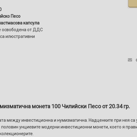
0
йско Песо
ластмасова капсула
е освободена от ДДС
са илюстративни
мизматична монета 100 Чилийски Песо от 20.34 гр.
цата между инвестиционна и нумизматична. Надценките при нея са 
и половин унциевите модерни инвестиционни монети, което я прав
 колекционерите.