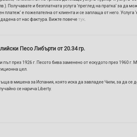
в.). Получавате и безплатната услуга 'преглед на пратка' за да мо
ен платеж' e пожелателнa от клиента и се заплаща от него. Услуга
здадена от нас фактура. Вижте повече
тук
.
лийски Песо Либърти от 20.34 гр.
път през 1926 г. Песото бива заменено от ескудото през 1960 г. Ме
стиционна цел.
ръща в мишена за Испания, която иска да завладее Чили, за да се 
учайно се нарича Liberty.