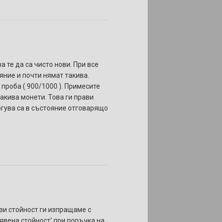
 те да са чисто нови. При все
яние и почти нямат такива.
проба ( 900/1000 ). Примесите
акива монети. Това ги прави
ргува са в състояние отговарящо
ази стойност ги изпращаме с
бявена стойност' при поръчка на