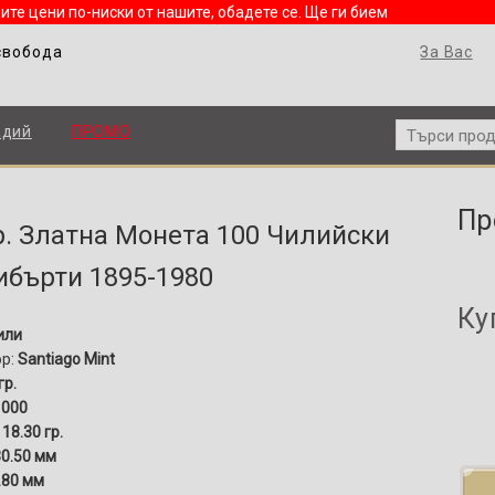
ите цени по-ниски от нашите, обадете се. Ще ги бием
свобода
За Вас
адий
ПРОМО
Пр
гр. Златна Монета 100 Чилийски
ибърти 1895-1980
Ку
или
ор:
Santiago Mint
гр.
1000
:
18.30 гр.
30.50 мм
.80 мм