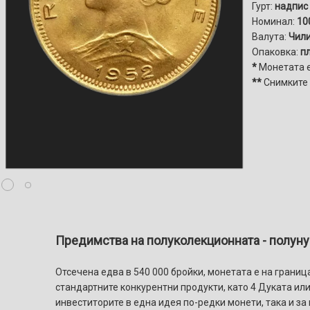
Гурт:
надпис
Номинал:
10
Валута:
Чили
Опаковка:
п
*
Монетата 
**
Снимките 
Предимства на полуколекционната - полуну
Отсечена едва в 540 000 бройки, монетата е на грани
стандартните конкурентни продукти, като 4 Дуката ил
инвеститорите в една идея по-редки монети, така и за