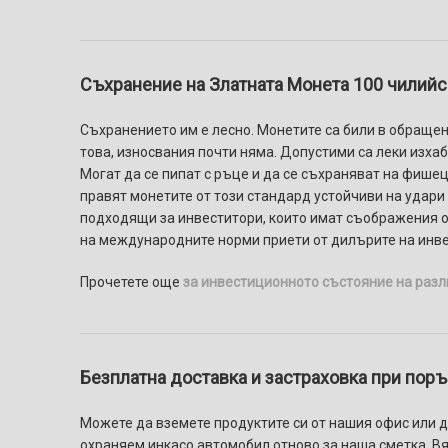
Съхранение на Златната Монета 100 чилийск
Съхранението им е лесно. Монетите са били в обращени
това, износвания почти няма. Допустими са леки изхаб
Могат да се пипат с ръце и да се съхраняват на фишец
правят монетите от този стандард устойчиви на удари
подходящи за инвеститори, които имат съображения от
на международните норми приети от дилърите на инве
Прочетете още
за инвестиционното състояние на разл
Безплатна доставка и застраховка при поръч
Можете да вземете продуктите си от нашия офис или да
охраняем инкасо автомобил отново за наша сметка. Вяр