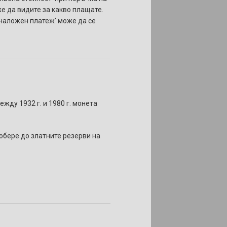
же да видите за какво плащате.
 'наложен платеж' може да се
жду 1932 г. и 1980 г. монета
добере до златните резерви на