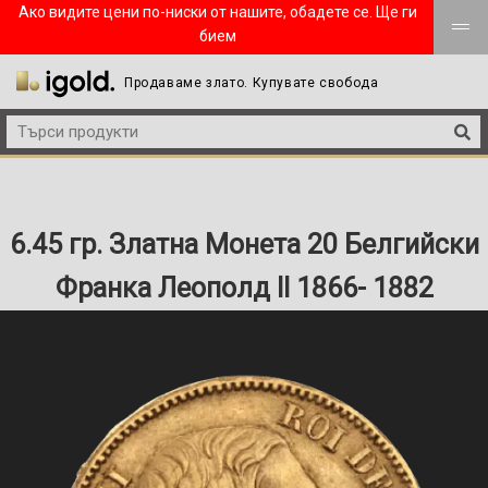
Ако видите цени по-ниски от нашите, обадете се. Ще ги
бием
Продаваме злато. Купувате свобода
6.45 гр. Златна Монета 20 Белгийски
Франка Леополд II 1866- 1882