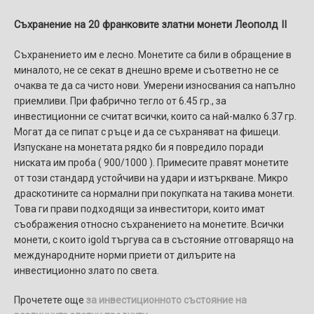
Съхранение на
20 франковите златни монети Леополд II
Съхранението им е лесно. Монетите са били в обращение в
миналото, не се секат в днешно време и съответно не се
очаква те да са чисто нови. Умерени износвания са напълно
приемливи. При фабрично тегло от 6.45 гр., за
инвестиционни се считат всички, които са най-малко 6.37 гр.
Могат да се пипат с ръце и да се съхраняват на фишеци.
Изпускане на монетата рядко би я повредило поради
ниската им проба ( 900/1000 ). Примесите правят монетите
от този стандард устойчиви на удари и изтъркване. Микро
драскотините са нормални при покупката на такива монети.
Това ги прави подходящи за инвеститори, които имат
съображения относно съхранението на монетите. Всички
монети, с които igold търгува са в състояние отговарящо на
международните норми приети от дилърите на
инвестиционно злато по света.
Прочетете още
за инвестиционното състояние на