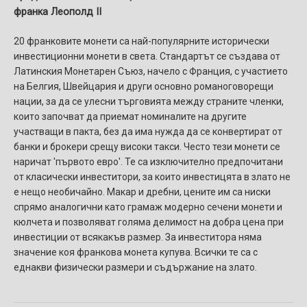
франка Леополд II
20 франковите монети са най-популярните исторически
инвестиционни монети в света. Стандартът се създава от
Латинския Монетарен Съюз, начело с Франция, с участието
на Белгия, Швейцария и други основно романоговорещи
нации, за да се улесни търговията между страните членки,
които започват да приемат номиналите на другите
участващи в пакта, без да има нужда да се конвертират от
банки и брокери срещу високи такси. Често тези монети се
наричат 'първото евро'. Те са изключително предпочитани
от класически инвеститори, за които инвестицята в злато не
е нещо необичайно. Макар и дребни, цените им са ниски
спрямо аналогични като грамаж модерно сечени монети и
кюлчета и позволяват голяма делимост на добра цена при
инвестиции от всякакъв размер. За инвеститора няма
значение коя франкова монета купува. Всички те са с
еднакви физически размери и съдържание на злато.