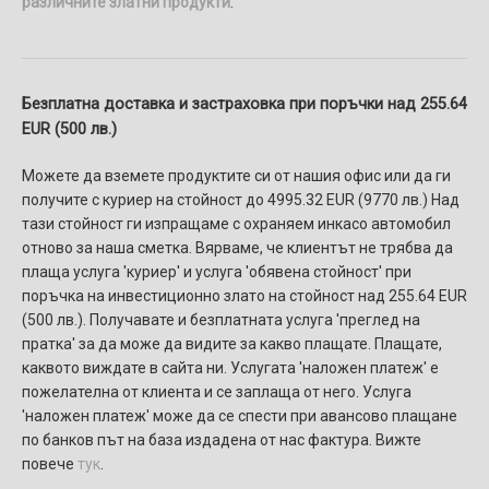
различните златни продукти
.
Безплатна доставка и застраховка при поръчки над 255.64
EUR (500 лв.)
Можете да вземете продуктите си от нашия офис или да ги
получите с куриер на стойност до 4995.32 EUR (9770 лв.) Над
тази стойност ги изпращаме с охраняем инкасо автомобил
отново за наша сметка. Вярваме, че клиентът не трябва да
плаща услуга 'куриер' и услуга 'обявена стойност' при
поръчка на инвестиционно злато на стойност над 255.64 EUR
(500 лв.). Получавате и безплатната услуга 'преглед на
пратка' за да може да видите за какво плащате. Плащате,
каквото виждате в сайта ни. Услугaтa 'наложен платеж' e
пожелателнa от клиента и се заплаща от него. Услуга
'наложен платеж' може да се спести при авансово плащане
по банков път на база издадена от нас фактура. Вижте
повече
тук
.