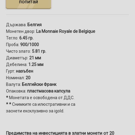
попитай
Държава:
Белгия
Монетен двор:
La Monnaie Royale de Belgique
Тегло:
6.45 гр.
Проба:
900/1000
Чисто злато:
5.81 гр.
Диаметър:
21 мм
Дебелина:
1.25 мм
Гурт:
назъбен
Номинал:
20
Валута:
Белгийски Франк
Опаковка:
пластмасова капсула
*
Монетата е освободена от ДДС.
* *
Снимките са илюстративни и са
заснети ексклузивно за igold.
Предимства на инвестицията в златни монети от 20