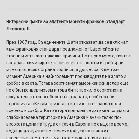
Интересни факти за златните монети франков стандарт
Леополд II
През 1867 год., Съединените Щати отказват да се включат
към франковия стандард предложен от Европейските
страни и изтъкват няколко причини. На първо място, пактът
предлага лимитиране на сеченето на златни и сребърни
монети от всяка страна подписала договора. Към този
момент Америка е най-големият производител на злато и
сребро в света. Тогава хартиеният американски долар още
не е бил конвертируем и това би попречило сериозно на
покупателната способност на страната, особено при
търговията с Китай, при която стоките са се заплащали
основно в сребро. Като втора причина се изтъква голямата
слабонаселена територия на Америка и значително по-
високата цена на труда от тази в Европа по същото време,
водещи до нуждата от повече валута на глава от
населението. На трето място, не виждат нужда да