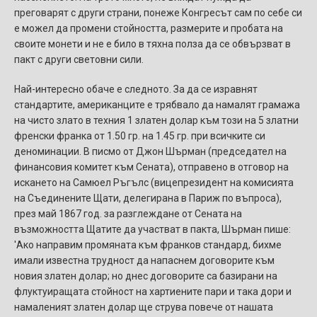
преговарят с други страни, понеже Конгресът сам по себе си
е можел да промени стойността, размерите и пробата на
своите монети и не е било в тяхна полза да се обвързват в
пакт с други световни сили.
Най-интересно обаче е следното. За да се изравнят
стандартите, американците е трябвало да намалят грамажа
на чисто злато в техния 1 златен долар към този на 5 златни
френски франка от 1.50 гр. на 1.45 гр. при всичките си
деноминации. В писмо от Джон Шърман (председател на
финансовия комитет към Сената), отправено в отговор на
искането на Самюел Ръгълс (вицепрезидент на комисията
на Съединените Щати, делегирана в Париж по въпроса),
през май 1867 год. за разглеждане от Сената на
възможността Щатите да участват в пакта, Шърман пише:
'Ако направим промяната към франков стандард, бихме
имали известна трудност да напаснем договорите към
новия златен долар; но днес договорите са базирани на
флуктуиращата стойност на хартиените пари и така дори и
намаленият златен долар ще струва повече от нашата