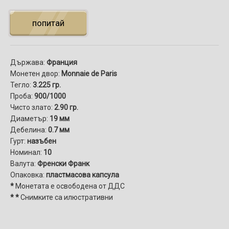
попитай
Държава:
Франция
Монетен двор:
Monnaie de Paris
Тегло:
3.225 гр.
Проба:
900/1000
Чисто злато:
2.90 гр.
Диаметър:
19 мм
Дебелина:
0.7 мм
Гурт:
назъбен
Номинал:
10
Валута:
Френски Франк
Опаковка:
пластмасова капсула
*
Монетата е освободена от ДДС
* *
Снимките са илюстративни