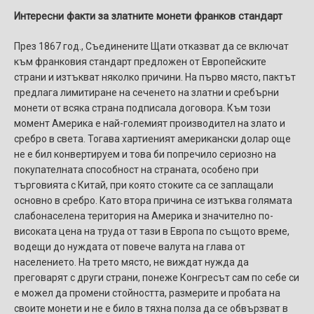
Интересни факти за златните монети франков стандарт
През 1867 год., Съединените Щати отказват да се включат
към франковия стандарт предложен от Европейските
страни и изтъкват няколко причини. На първо място, пактът
предлага лимитиране на сеченето на златни и сребърни
монети от всяка страна подписала договора. Към този
момент Америка е най-големият производител на злато и
сребро в света. Тогава хартиеният американски долар още
не е бил конвертируем и това би попречило сериозно на
покупателната способност на страната, особено при
търговията с Китай, при която стоките са се заплащали
основно в сребро. Като втора причина се изтъква голямата
слабонаселена територия на Америка и значително по-
високата цена на труда от тази в Европа по същото време,
водещи до нуждата от повече валута на глава от
населението. На трето място, не виждат нужда да
преговарят с други страни, понеже Конгресът сам по себе си
е можел да промени стойността, размерите и пробата на
своите монети и не е било в тяхна полза да се обвързват в