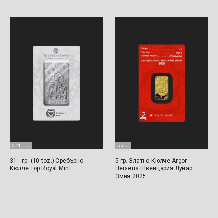
311 гр.
5 гр.
311 гр. (10 toz.) Сребърно
5 гр. Златно Кюлче Argor-
Кюлче Тор Royal Mint
Heraeus Швейцария Лунар
Змия 2025