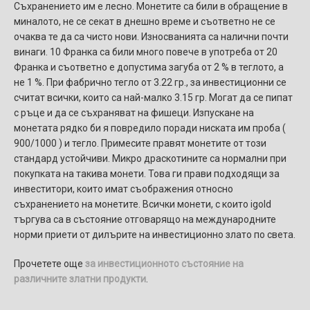
Съхранението им е лесно. Монетите са били в обращение в
миналото, не се секат в днешно време и съответно не се
очаква те да са чисто нови. Износванията са налични почти
винаги. 10 Франка са били много повече в употреба от 20
Франка и съответно е допустима загуба от 2 % в теглото, а
не 1 %. При фабрично тегло от 3.22 гр., за инвестиционни се
считат всички, които са най-малко 3.15 гр. Могат да се пипат
с ръце и да се съхраняват на фишеци. Изпускане на
монетата рядко би я повредило поради ниската им проба (
900/1000 ) и тегло. Примесите правят монетите от този
стандард устойчиви. Микро драскотините са нормални при
покупката на такива монети. Това ги прави подходящи за
инвеститори, които имат съображения относно
съхранението на монетите. Всички монети, с които igold
търгува са в състояние отговарящо на международните
норми приети от дилърите на инвестиционно злато по света.
Прочетете още
за инвестиционното състояние на
различните златни продукти
.