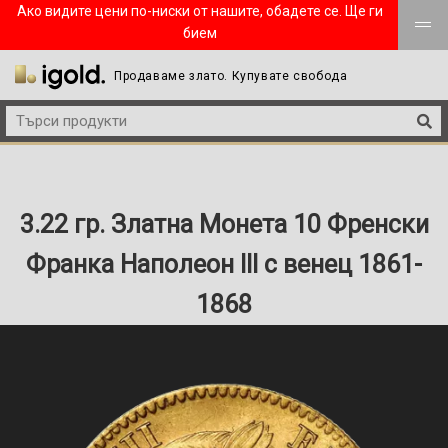
Ако видите цени по-ниски от нашите, обадете се. Ще ги
бием
Продаваме злато. Купувате свобода
3.22 гр. Златна Монета 10 Френски
Франка Наполеон III с венец 1861-
1868