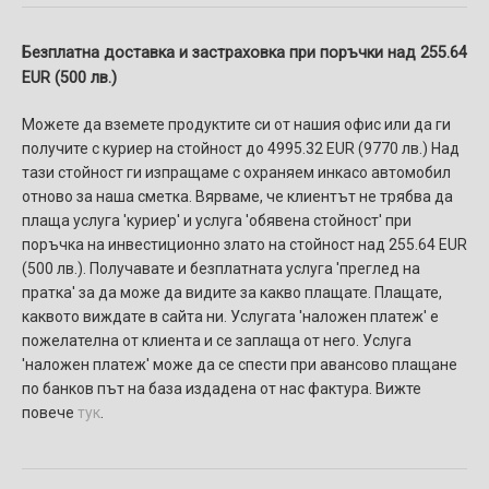
Безплатна доставка и застраховка при поръчки над 255.64
EUR (500 лв.)
Можете да вземете продуктите си от нашия офис или да ги
получите с куриер на стойност до 4995.32 EUR (9770 лв.) Над
тази стойност ги изпращаме с охраняем инкасо автомобил
отново за наша сметка. Вярваме, че клиентът не трябва да
плаща услуга 'куриер' и услуга 'обявена стойност' при
поръчка на инвестиционно злато на стойност над 255.64 EUR
(500 лв.). Получавате и безплатната услуга 'преглед на
пратка' за да може да видите за какво плащате. Плащате,
каквото виждате в сайта ни. Услугaтa 'наложен платеж' e
пожелателнa от клиента и се заплаща от него. Услуга
'наложен платеж' може да се спести при авансово плащане
по банков път на база издадена от нас фактура. Вижте
повече
тук
.