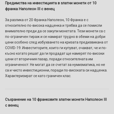
Предимства на инвестицията в златни монети от 10
франка Наполеон III с венец
За разлика от 20 Франка Наполеон, 10 Франка е с
относително по-висока надценка и трябва да се помисли
внимателно преди да се закупи монетата. Тези монети са с
по-ограничен тираж и се намират трудно в обеми на добри
цени особено след избухването на кризата предизвикана от
COVID-19. Инвеститорите, които ги купуват, очакват, че и по-
късно когато решат да ги продадат ще намерят по-високи
цени от вторичния пазар, поради относителната им
ограниченост. Не могат да се счетат за нумизматика, но не
са и чисто инвестиционни, поради по-високата си надценка.
Характеризират се като граничен клас.
Съхранение на 1
0 франковите златни монети Наполеон III
с венец