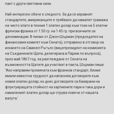
пакт с други световни сили.
Най-интересно обаче е следното. За да се изравнят
стандартите, американците е трябвало да намалят грамажа
на чисто злато в техния 1 златен долар към този на 5 златни
френски франка от 1.50 гр. на 1.45 гр. при всичките си
деноминации. В писмо от Джон Шърман (председател на
финансовия комитет към Сената), отправено в отговор на
искането на Самюел Ръгълс (вицепрезидент на комисията
на Съединените Щати, делегирана в Париж по въпроса),
през май 1867 год. за разглеждане от Сената на
възможността Щатите да участват в пакта, Шърман пише:
'Ако направим промяната към франков стандарт, бихме
имали известна трудност да напаснем договорите към
новия златен долар; но днес договорите са базирани на
флуктуиращата стойност на хартиените пари и така дори и
намаленият златен долар ще струва повече от нашата
валута.'